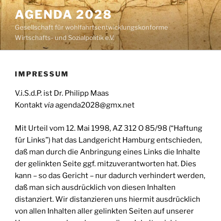
Zum
AGENDA 2028
Inhalt
Gesellschaft für wohlfahrtsentwicklungskonforme
springen
Wirtschafts- und Sozialpolitik e.V.
IMPRESSUM
V.i.S.d.P. ist Dr. Philipp Maas
Kontakt
via
agenda2028@gmx.net
Mit Urteil vom 12. Mai 1998, AZ 312 O 85/98 (“Haftung
für Links”) hat das Landgericht Hamburg entschieden,
daß man durch die Anbringung eines Links die Inhalte
der gelinkten Seite ggf. mitzuverantworten hat. Dies
kann – so das Gericht – nur dadurch verhindert werden,
daß man sich ausdrücklich von diesen Inhalten
distanziert. Wir distanzieren uns hiermit ausdrücklich
von allen Inhalten aller gelinkten Seiten auf unserer