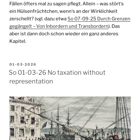
Fällen öfters mal zu sagen pflegt. Allein – was stört‘s
ein Hülsenfrüchtchen, wenn‘s an der Wirklichkeit
zerschellt? (vgl. dazu etwa
So 07-09-25 Durch Grenzen
gegängelt – Von Inbordern und Transbordern
). Das
aber ist dann doch schon wieder ein ganz anderes
Kapitel.
VERÖFFENTLICHT
01-03-2026
AM
So 01-03-26 No taxation without
representation