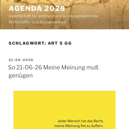
Zum
AGENDA 2028
Inhalt
Gesellschaft für wohlfahrtsentwicklungskonforme
springen
Wirtschafts- und Sozialpolitik e.V.
SCHLAGWORT:
ART 5 GG
VERÖFFENTLICHT
21-06-2026
AM
So 21-06-26 Meine Meinung muß
genügen