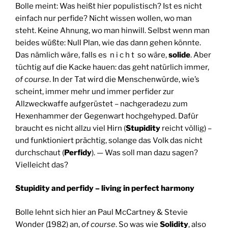
Bolle meint: Was heißt hier populistisch? Ist es nicht
einfach nur perfide? Nicht wissen wollen, wo man
steht. Keine Ahnung, wo man hinwill. Selbst wenn man
beides wüßte: Null Plan, wie das dann gehen könnte.
Das nämlich wäre, falls es n i c h t so wäre,
solide
. Aber
tüchtig auf die Kacke hauen: das geht natürlich immer,
of course
. In der Tat wird die Menschenwürde, wie’s
scheint, immer mehr und immer perfider zur
Allzweckwaffe aufgerüstet – nachgeradezu zum
Hexenhammer der Gegenwart hochgehyped. Dafür
braucht es nicht allzu viel Hirn (
Stupidity
reicht völlig) –
und funktioniert prächtig, solange das Volk das nicht
durchschaut (
Perfidy
). — Was soll man dazu sagen?
Vielleicht das?
Stupidity and perfidy – living in perfect harmony
Bolle lehnt sich hier an Paul McCartney & Stevie
Wonder (1982) an,
of course
. So was wie
Solidity
, also