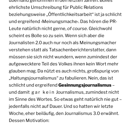
überhand genommen in den letzten Jahren. Bolles
ehrlichste Umschreibung für Public Relations
beziehungsweise „Öffentlichkeitsarbeit“ ist ja schlicht
und ergreifend ›Meinungsmache‹. Das hören die PR-
Leute natürlich nicht gerne,
of course
. Gleichwohl
scheint es Bolle so zu sein. Wenn sich aber die
Journalisten 2.0 auch nur noch als Meinungsmacher
verstehen statt als Tatsachenberichterstatter, dann
müssen sie sich nicht wundern, wenn zumindest der
aufgewecktere Teil des Volkes ihnen kein Wort mehr
glauben mag. Da nützt es auch nichts, großspurig von
„Haltungsjournalismus“ zu fabulieren. Nein, das ist
schlicht und ergreifend
Gesinnungsjournalismus
–
und damit g a r k e i n Journalismus, zumindest nicht
im Sinne des Wortes. So etwas geht natürlich nie gut –
jedenfalls nicht auf Dauer. Und so hatten wir letzte
Woche, eher beiläufig, den Journalismus 3.0 erwähnt.
Dessen Motivation: