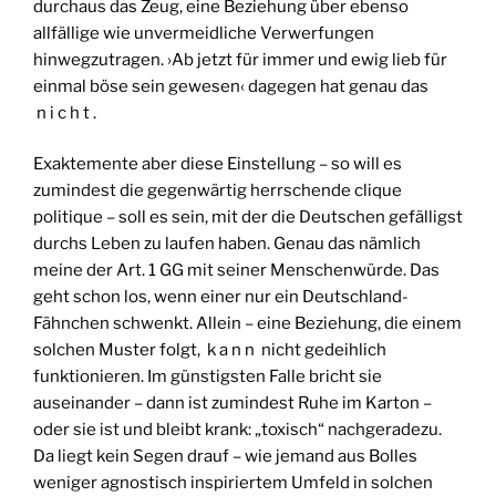
durchaus das Zeug, eine Beziehung über ebenso
allfällige wie unvermeidliche Verwerfungen
hinwegzutragen. ›Ab jetzt für immer und ewig lieb für
einmal böse sein gewesen‹ dagegen hat genau das
n i c h t .
Exaktemente aber diese Einstellung – so will es
zumindest die gegenwärtig herrschende clique
politique – soll es sein, mit der die Deutschen gefälligst
durchs Leben zu laufen haben. Genau das nämlich
meine der Art. 1 GG mit seiner Menschenwürde. Das
geht schon los, wenn einer nur ein Deutschland-
Fähnchen schwenkt. Allein – eine Beziehung, die einem
solchen Muster folgt, k a n n nicht gedeihlich
funktionieren. Im günstigsten Falle bricht sie
auseinander – dann ist zumindest Ruhe im Karton –
oder sie ist und bleibt krank: „toxisch“ nachgeradezu.
Da liegt kein Segen drauf – wie jemand aus Bolles
weniger agnostisch inspiriertem Umfeld in solchen