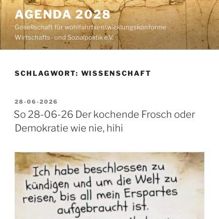
Zum
AGENDA 2028
Inhalt
Gesellschaft für wohlfahrtsentwicklungskonforme
springen
Wirtschafts- und Sozialpolitik e.V.
SCHLAGWORT:
WISSENSCHAFT
VERÖFFENTLICHT
28-06-2026
AM
So 28-06-26 Der kochende Frosch oder
Demokratie wie nie, hihi