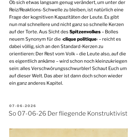
Ob sich etwas langsam genug verändert, um unter der
Reiz/Reaktions-Schwelle zu bleiben, ist natürlich eine
Frage der kognitiven Kapazitäten der Leute. Es gibt
nun mal schnellere und nicht ganz so schnelle Kerzen
auf der Torte. Aus Sicht des
Spitzenvolkes
– Bolles
neuem Synonym für die ›
clique politique
‹ – reicht es
dabei völlig, sich an den Standard-Kerzen zu
orientieren: Der Rest vom Volk – die Leute also, auf die
es eigentlich ankäme – wird schon noch kleinzukriegen
sein: alles Verschwörungs­schwurbler! Schaut Euch um
auf dieser Welt. Das aber ist dann doch schon wieder
ein ganz anderes Kapitel.
VERÖFFENTLICHT
07-06-2026
AM
So 07-06-26 Der fliegende Konstruktivist