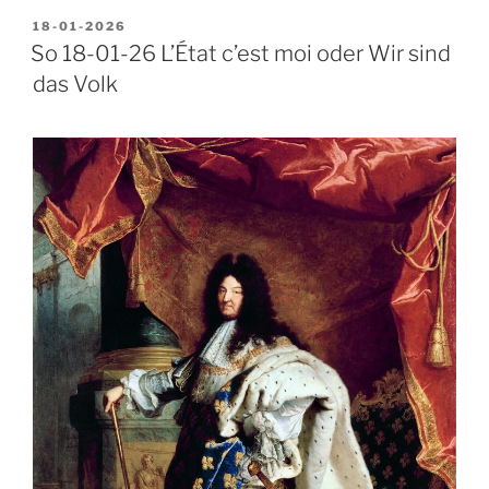
VERÖFFENTLICHT
18-01-2026
AM
So 18-01-26 L’État c’est moi oder Wir sind
das Volk