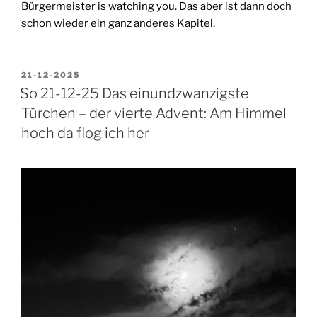
Bürgermeister is watching you. Das aber ist dann doch
schon wieder ein ganz anderes Kapitel.
VERÖFFENTLICHT
21-12-2025
AM
So 21-12-25 Das einundzwanzigste
Türchen – der vierte Advent: Am Himmel
hoch da flog ich her