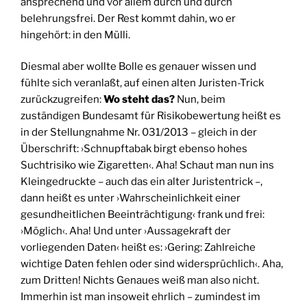
ansprechend und vor allem durch und durch
belehrungsfrei. Der Rest kommt dahin, wo er
hingehört: in den Mülli.
Diesmal aber wollte Bolle es genauer wissen und
fühlte sich veranlaßt, auf einen alten Juristen-Trick
zurückzugreifen:
Wo steht das?
Nun, beim
zuständigen Bundesamt für Risikobewertung heißt es
in der Stellungnahme Nr. 031/2013 – gleich in der
Überschrift: ›Schnupftabak birgt ebenso hohes
Suchtrisiko wie Zigaretten‹. Aha! Schaut man nun ins
Kleingedruckte – auch das ein alter Juristentrick –,
dann heißt es unter ›Wahrscheinlichkeit einer
gesundheitlichen Beeinträchtigung‹ frank und frei:
›Möglich‹. Aha! Und unter ›Aussagekraft der
vorliegenden Daten‹ heißt es: ›Gering: Zahlreiche
wichtige Daten fehlen oder sind widersprüchlich‹. Aha,
zum Dritten! Nichts Genaues weiß man also nicht.
Immerhin ist man insoweit ehrlich – zumindest im