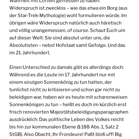
Wahrheit mit Löffeln gefressen zu haben.
Widerspruch ist zwecklos – wie das etwa ein Borg (aus
der Star-Trek-Mythologie) wohl formulieren würde. Im
übrigen wäre Widerspruch natürlich auch häretisch
und völlig unangemessen,
of course
. Schaut Euch um
auf dieser Welt: Sie sind absolut unter uns, die
Absolutisten – nebst Hofstaat samt Gefolge. Und das
im 21. Jahrhundert.
Einen
Unterschied zu damals gibt es allerdings doch:
Während es die Leute im 17. Jahrhundert nur mit
einem einzigen Sonnenkönig zu tun hatten, der
tunlichst nicht zu kritisieren und schon gar nicht zu
beleidigen war, haben wir es heute mit scharenweisen
Sonnenkönigen zu tun – heißt es doch im kürzlich erst
frisch renovierten Majestätsbeleidigungsparagraphen
ausdrücklich: Das politische Leben des Volkes reicht
bis hin zur kommunalen Ebene (§ 188 Abs. 1, Satz 2
StGB). Also Obacht, Ihr Frondeure! Paßt bloß uff! Big