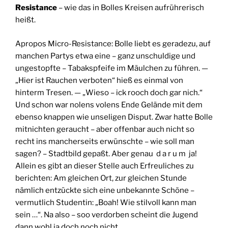
Resistance
– wie das in Bolles Kreisen aufrührerisch
heißt.
Apropos Micro-Resistance: Bolle liebt es geradezu, auf
manchen Partys etwa eine – ganz unschuldige und
ungestopfte – Tabakspfeife im Mäulchen zu führen. —
„Hier ist Rauchen verboten“ hieß es einmal von
hinterm Tresen. — „Wieso – ick rooch doch gar nich.“
Und schon war nolens volens Ende Gelände mit dem
ebenso knappen wie unseligen Disput. Zwar hatte Bolle
mitnichten geraucht – aber offenbar auch nicht so
recht ins mancherseits erwünschte – wie soll man
sagen? – Stadtbild gepaßt. Aber genau d a r u m ja!
Allein es gibt an dieser Stelle auch Erfreuliches zu
berichten: Am gleichen Ort, zur gleichen Stunde
nämlich entzückte sich eine unbekannte Schöne –
vermutlich Studentin: „Boah! Wie stilvoll kann man
sein …“. Na also – soo verdorben scheint die Jugend
dann wohl ja doch noch nicht.