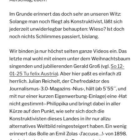
Im Grunde erinnert das doch sehr an unseren Witz:
Solange man noch fliegt als Konstruktivist, läßt sich
jederzeit unwiderlegbar behaupten: Wieso? Ist doch
noch nichts Schlimmes passiert, bislang.
Wir binden ja nur höchst selten ganze Videos ein. Das
letzte mal wohl mit einem unter dem Weihnachtsbaum
singenden und jubilierenden Gerald Groß (vgl.
So 12-
01-25 Tu felix Austria
). Aber hier paßt es einfach zu̅
herrlich. Julian Reichelt, der Chefredaktor des
Journalismus-3.0-Magazins ›Nius‹, hält (ab 5´55´´, und
mit nur einer kurzen Eigenwerbung-Einlage) eine ›Hat
nicht gestimmt‹-Philippika und bringt dabei in aller
Kürze auf den Punkt, wie sehr sich doch die
Konstruktivisten dieses Landes in ihr nur allzu
alternatives Weltbild reingesteigert haben. Ein wenig
erinnert das Bolle an Emil Zolas ›J’accuse…!‹ von 1898.