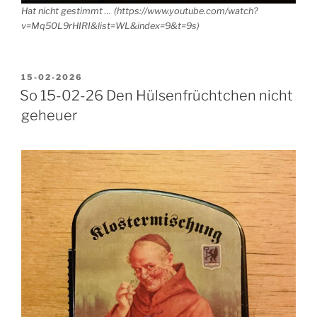
Hat nicht gestimmt … (https://www.youtube.com/watch?
v=Mq50L9rHIRI&list=WL&index=9&t=9s)
VERÖFFENTLICHT
15-02-2026
AM
So 15-02-26 Den Hülsenfrüchtchen nicht
geheuer