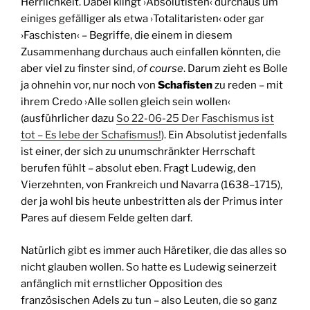
Herrlichkeit. Dabei klingt ›Absolutisten‹ durchaus um
einiges gefälliger als etwa ›Totalitaristen‹ oder gar
›Faschisten‹ – Begriffe, die einem in diesem
Zusammenhang durchaus auch einfallen könnten, die
aber viel zu finster sind,
of course
. Darum zieht es Bolle
ja ohnehin vor, nur noch von
Schafisten
zu reden – mit
ihrem Credo ›Alle sollen gleich sein wollen‹
(ausführlicher dazu
So 22-06-25 Der Faschismus ist
tot – Es lebe der Schafismus!
). Ein Absolutist jedenfalls
ist einer, der sich zu unumschränkter Herrschaft
berufen fühlt – absolut eben. Fragt Ludewig, den
Vierzehnten, von Frankreich und Navarra (1638–1715),
der ja wohl bis heute unbestritten als der Primus inter
Pares auf diesem Felde gelten darf.
Natürlich gibt es immer auch Häretiker, die das alles so
nicht glauben wollen. So hatte es Ludewig seinerzeit
anfänglich mit ernstlicher Opposition des
französischen Adels zu tun – also Leuten, die so ganz