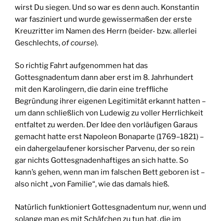
wirst Du siegen. Und so war es denn auch. Konstantin
war fasziniert und wurde gewissermaßen der erste
Kreuzritter im Namen des Herrn (beider- bzw. allerlei
Geschlechts,
of course
).
So richtig Fahrt aufgenommen hat das
Gottesgnadentum dann aber erst im 8. Jahrhundert
mit den Karolingern, die darin eine treffliche
Begründung ihrer eigenen Legitimität erkannt hatten –
um dann schließlich von Ludewig zu voller Herrlichkeit
entfaltet zu werden. Der Idee den vorläufigen Garaus
gemacht hatte erst Napoleon Bonaparte (1769–1821) –
ein dahergelaufener korsischer Parvenu, der so rein
gar nichts Gottesgnadenhaftiges an sich hatte. So
kann’s gehen, wenn man im falschen Bett geboren ist –
also nicht „von Familie“, wie das damals hieß.
Natürlich funktioniert Gottesgnadentum nur, wenn und
solange man es mit Schäfchen zu tun hat, die im