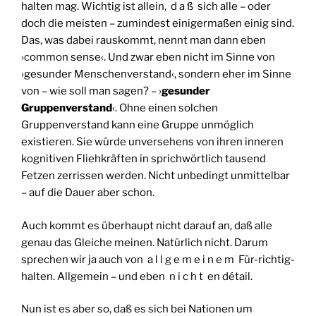
halten mag. Wichtig ist allein, d a ß sich alle – oder
doch die meisten – zumindest einigermaßen einig sind.
Das, was dabei rauskommt, nennt man dann eben
›common sense‹. Und zwar eben nicht im Sinne von
›gesunder Menschenverstand‹, sondern eher im Sinne
von – wie soll man sagen? – ›
gesunder
Gruppenverstand
‹. Ohne einen solchen
Gruppenverstand kann eine Gruppe unmöglich
existieren. Sie würde unversehens von ihren inneren
kognitiven Fliehkräften in sprichwörtlich tausend
Fetzen zerrissen werden. Nicht unbedingt unmittelbar
– auf die Dauer aber schon.
Auch kommt es überhaupt nicht darauf an, daß alle
genau das Gleiche meinen. Natürlich nicht. Darum
sprechen wir ja auch von a l l g e m e i n e m Für-richtig-
halten. Allgemein – und eben n i c h t en détail.
Nun ist es aber so, daß es sich bei Nationen um