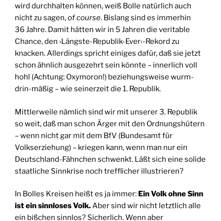
wird durchhalten können, weiß Bolle natürlich auch
nicht zu sagen,
of course
. Bislang sind es immerhin
36 Jahre. Damit hätten wir in 5 Jahren die veritable
Chance, den ›Längste-Republik-Ever‹-Rekord zu
knacken. Allerdings spricht einiges dafür, daß sie jetzt
schon ähnlich ausgezehrt sein könnte – innerlich voll
hohl (Achtung: Oxymoron!) beziehungsweise wurm-
drin-mäßig – wie seinerzeit die 1. Republik.
Mittlerweile nämlich sind wir mit unserer 3. Republik
so weit, daß man schon Ärger mit den Ordnungshütern
– wenn nicht gar mit dem BfV (Bundesamt für
Volkserziehung) – kriegen kann, wenn man nur ein
Deutschland-Fähnchen schwenkt. Läßt sich eine solide
staatliche Sinnkrise noch trefflicher illustrieren?
In Bolles Kreisen heißt es ja immer:
Ein Volk ohne Sinn
ist ein sinnloses Volk.
Aber sind wir nicht letztlich alle
ein bißchen sinnlos? Sicherlich. Wenn aber