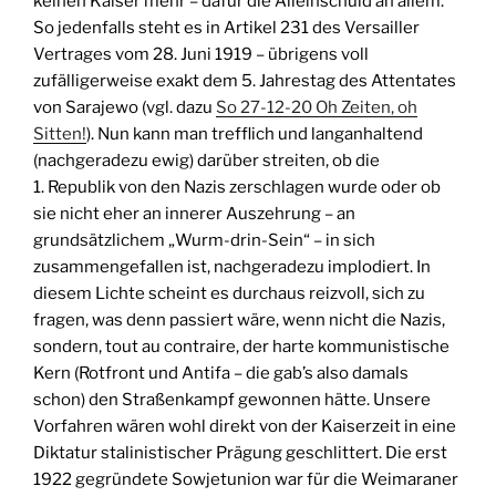
keinen Kaiser mehr – dafür die Alleinschuld an allem.
So jedenfalls steht es in Artikel 231 des Versailler
Vertrages vom 28. Juni 1919 – übrigens voll
zufälligerweise exakt dem 5. Jahrestag des Attentates
von Sarajewo (vgl. dazu
So 27-12-20 Oh Zeiten, oh
Sitten!
). Nun kann man trefflich und langanhaltend
(nachgeradezu ewig) darüber streiten, ob die
1. Republik von den Nazis zerschlagen wurde oder ob
sie nicht eher an innerer Auszehrung – an
grundsätzlichem „Wurm-drin-Sein“ – in sich
zusammengefallen ist, nachgeradezu implodiert. In
diesem Lichte scheint es durchaus reizvoll, sich zu
fragen, was denn passiert wäre, wenn nicht die Nazis,
sondern, tout au contraire, der harte kommunistische
Kern (Rotfront und Antifa – die gab’s also damals
schon) den Straßenkampf gewonnen hätte. Unsere
Vorfahren wären wohl direkt von der Kaiserzeit in eine
Diktatur stalinistischer Prägung geschlittert. Die erst
1922 gegründete Sowjetunion war für die Weimaraner