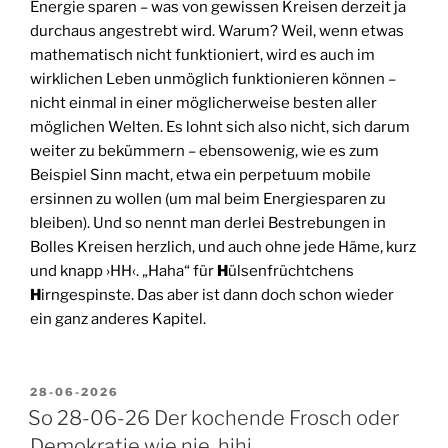
Energie sparen – was von gewissen Kreisen derzeit ja
durchaus angestrebt wird. Warum? Weil, wenn etwas
mathematisch nicht funktioniert, wird es auch im
wirklichen Leben unmöglich funktionieren können –
nicht einmal in einer möglicherweise besten aller
möglichen Welten. Es lohnt sich also nicht, sich darum
weiter zu bekümmern – ebensowenig, wie es zum
Beispiel Sinn macht, etwa ein perpetuum mobile
ersinnen zu wollen (um mal beim Energiesparen zu
bleiben). Und so nennt man derlei Bestrebungen in
Bolles Kreisen herzlich, und auch ohne jede Häme, kurz
und knapp ›HH‹. „Haha“ für
H
ülsenfrüchtchens
H
irngespinste. Das aber ist dann doch schon wieder
ein ganz anderes Kapitel.
VERÖFFENTLICHT
28-06-2026
AM
So 28-06-26 Der kochende Frosch oder
Demokratie wie nie, hihi