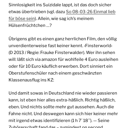
Sinnlosigkeit ins Suizidale lappt, ist das doch sicher
etwas übertrieben (vgl. dazu
So 08-03-26 Einmal lieb
für böse sein
). Allein, wie sag ich’s meinem
Hülsenfrüchtchen …?
Übrigens gibt es einen ganz herrlichen Film, den völlig
unverdienterweise fast keiner kennt. ›Finsterworld‹
(D 2013 / Regie: Frauke Finsterwalder). Wer ihn sehen
will: läßt sich via amazon für wohlfeile 4 Euro ausleihen
oder für 10 Euro käuflich erwerben. Dort sinniert ein
Oberstufenschüler nach einem geschwänzten
Klassenausflug ins KZ:
Und damit sowas in Deutschland nie wieder passieren
kann, ist eben hier alles extra-häßlich. Richtig häßlich,
eben. Und nichts sollte mehr gut aussehen. Auch die
Fahne nicht. Und deswegen kann sich hier keiner mehr
mit irgend etwas identifizieren (1 h 7´ 18´´). — Seine
Zuhörerschaft fand das – zumindest on second