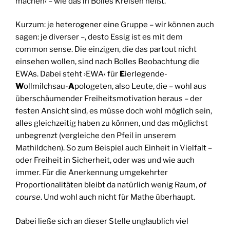
machen‹ – wie das in Bolles Kreisen heißt.
Kurzum: je heterogener eine Gruppe – wir können auch
sagen: je diverser –, desto Essig ist es mit dem
common sense. Die einzigen, die das partout nicht
einsehen wollen, sind nach Bolles Beobachtung die
EWAs. Dabei steht ›EWA‹ für
E
ierlegende-
W
ollmilchsau-
A
pologeten, also Leute, die – wohl aus
überschäumender Freiheitsmotivation heraus – der
festen Ansicht sind, es müsse doch wohl möglich sein,
alles gleichzeitig haben zu können, und das möglichst
unbegrenzt (vergleiche den Pfeil in unserem
Mathildchen). So zum Beispiel auch Einheit in Vielfalt –
oder Freiheit in Sicherheit, oder was und wie auch
immer. Für die Anerkennung umgekehrter
Proportionalitäten bleibt da natürlich wenig Raum,
of
course
. Und wohl auch nicht für Mathe überhaupt.
Dabei ließe sich an dieser Stelle unglaublich viel