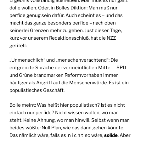
Ergebnis vollständig aushebeln. Man muß es nur ganz
dolle wollen. Oder, in Bolles Diktion: Man muß nur
perfide genug sein dafür. Auch scheint es – und das
macht das ganze besonders perfide – nach oben
keinerlei Grenzen mehr zu geben. Just dieser Tage,
kurz vor unserem Redaktionsschluß, hat die NZZ
getitelt:
„Unmenschlich“ und „menschenverachtend“: Die
entgrenzte Sprache der vermeintlichen Mitte — SPD
und Grüne brandmarken Reformvorhaben immer
häufiger als Angriff auf die Menschenwürde. Es ist ein
populistisches Geschäft.
Bolle meint: Was heißt hier populistisch? Ist es nicht
einfach nur perfide? Nicht wissen wollen, wo man
steht. Keine Ahnung, wo man hinwill. Selbst wenn man
beides wüßte: Null Plan, wie das dann gehen könnte.
Das nämlich wäre, falls es n i c h t so wäre,
solide
. Aber