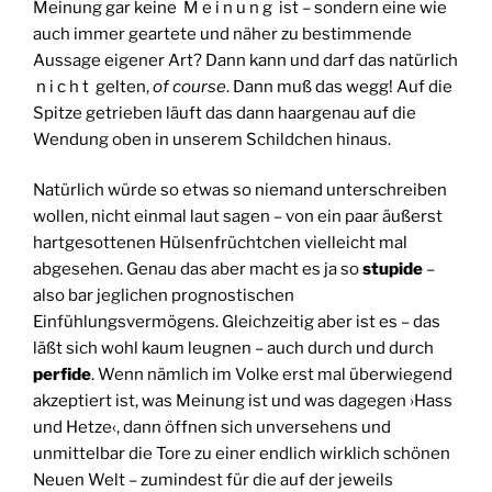
Meinung gar keine M e i n u n g ist – sondern eine wie
auch immer geartete und näher zu bestimmende
Aussage eigener Art? Dann kann und darf das natürlich
n i c h t gelten,
of course
. Dann muß das wegg! Auf die
Spitze getrieben läuft das dann haargenau auf die
Wendung oben in unserem Schildchen hinaus.
Natürlich würde so etwas so niemand unterschreiben
wollen, nicht einmal laut sagen – von ein paar äußerst
hartgesottenen Hülsenfrüchtchen vielleicht mal
abgesehen. Genau das aber macht es ja so
stupide
–
also bar jeglichen prognostischen
Einfühlungsvermögens. Gleichzeitig aber ist es – das
läßt sich wohl kaum leugnen – auch durch und durch
perfide
. Wenn nämlich im Volke erst mal überwiegend
akzeptiert ist, was Meinung ist und was dagegen ›Hass
und Hetze‹, dann öffnen sich unversehens und
unmittelbar die Tore zu einer endlich wirklich schönen
Neuen Welt – zumindest für die auf der jeweils