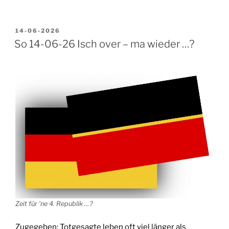
VERÖFFENTLICHT
14-06-2026
AM
So 14-06-26 Isch over – ma wieder …?
Zeit für ’ne 4. Republik …?
Zugegeben: Totgesagte leben oft viel länger als