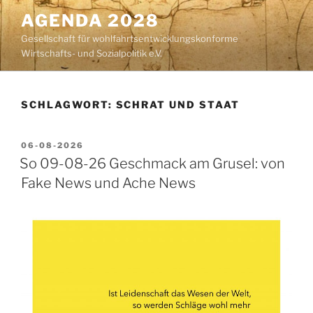
Zum
AGENDA 2028
Inhalt
Gesellschaft für wohlfahrtsentwicklungskonforme
springen
Wirtschafts- und Sozialpolitik e.V.
SCHLAGWORT:
SCHRAT UND STAAT
VERÖFFENTLICHT
06-08-2026
AM
So 09-08-26 Geschmack am Grusel: von
Fake News und Ache News