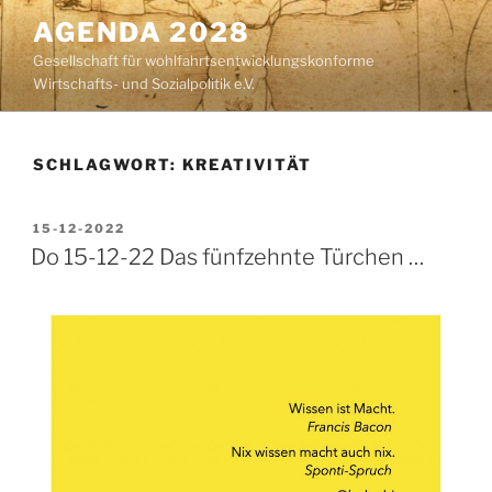
Zum
AGENDA 2028
Inhalt
Gesellschaft für wohlfahrtsentwicklungskonforme
springen
Wirtschafts- und Sozialpolitik e.V.
SCHLAGWORT:
KREATIVITÄT
VERÖFFENTLICHT
15-12-2022
AM
Do 15-12-22 Das fünfzehnte Türchen …