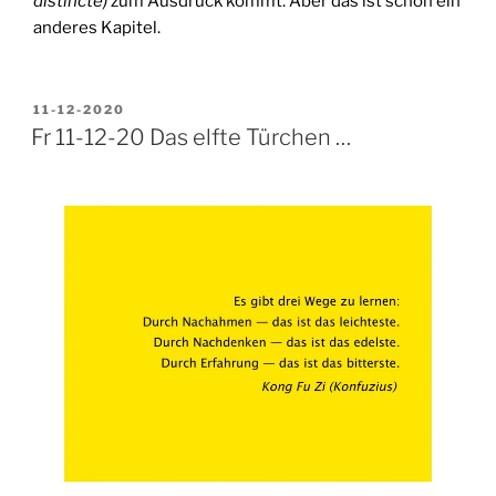
distincte)
zum Ausdruck kommt. Aber das ist schon ein
anderes Kapitel.
VERÖFFENTLICHT
11-12-2020
AM
Fr 11-12-20 Das elfte Türchen …