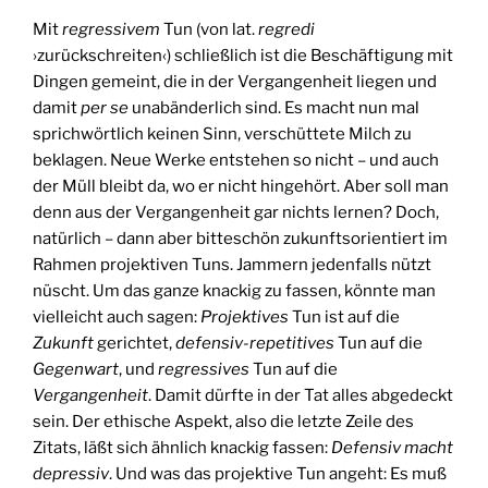
Mit
regressivem
Tun (von lat.
regredi
›zurückschreiten‹) schließlich ist die Beschäftigung mit
Dingen gemeint, die in der Vergangenheit liegen und
damit
per se
unabänderlich sind. Es macht nun mal
sprichwörtlich keinen Sinn, verschüttete Milch zu
beklagen. Neue Werke entstehen so nicht – und auch
der Müll bleibt da, wo er nicht hingehört. Aber soll man
denn aus der Vergangenheit gar nichts lernen? Doch,
natürlich – dann aber bitteschön zukunftsorientiert im
Rahmen projektiven Tuns. Jammern jedenfalls nützt
nüscht. Um das ganze knackig zu fassen, könnte man
vielleicht auch sagen:
Projektives
Tun ist auf die
Zukunft
gerichtet,
defensiv-repetitives
Tun auf die
Gegenwart
, und
regressives
Tun auf die
Vergangenheit
. Damit dürfte in der Tat alles abgedeckt
sein. Der ethische Aspekt, also die letzte Zeile des
Zitats, läßt sich ähnlich knackig fassen:
Defensiv macht
depressiv
. Und was das projektive Tun angeht: Es muß