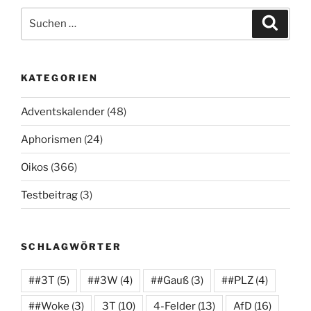
Suchen
Suche
nach:
KATEGORIEN
Adventskalender
(48)
Aphorismen
(24)
Oikos
(366)
Testbeitrag
(3)
SCHLAGWÖRTER
##3T
(5)
##3W
(4)
##Gauß
(3)
##PLZ
(4)
##Woke
(3)
3T
(10)
4-Felder
(13)
AfD
(16)