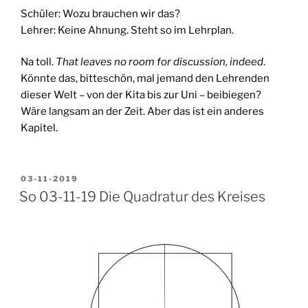
Schüler: Wozu brauchen wir das?
Lehrer: Keine Ahnung. Steht so im Lehrplan.
Na toll.
That leaves no room for discussion, indeed
.
Könnte das, bitteschön, mal jemand den Lehrenden
dieser Welt – von der Kita bis zur Uni – beibiegen?
Wäre langsam an der Zeit. Aber das ist ein anderes
Kapitel.
VERÖFFENTLICHT
03-11-2019
AM
So 03-11-19 Die Quadratur des Kreises