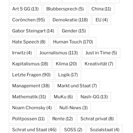
Art 5 GG
(13)
Blubbersprech
(5)
China
(11)
Corönchen
(95)
Demokratie
(118)
EU
(4)
Gabor Steingart
(14)
Gender
(15)
Hate Speech
(8)
Human Touch
(170)
Irrwitz
(4)
Journalismus
(113)
Just in Time
(5)
Kapitalismus
(18)
Klima
(20)
Kreativität
(7)
Letzte Fragen
(90)
Logik
(17)
Management
(38)
Markt und Staat
(7)
Mathematik
(31)
MuKu
(6)
Nash-GG
(13)
Noam Chomsky
(4)
Null-News
(3)
Politpossen
(11)
Rente
(12)
Schrat privat
(8)
Schrat und Staat
(46)
SOSS
(2)
Sozialstaat
(4)