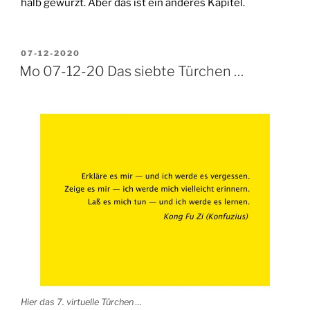
halb gewürzt. Aber das ist ein anderes Kapitel.
VERÖFFENTLICHT
07-12-2020
AM
Mo 07-12-20 Das siebte Türchen …
Hier das 7. virtuelle Türchen …