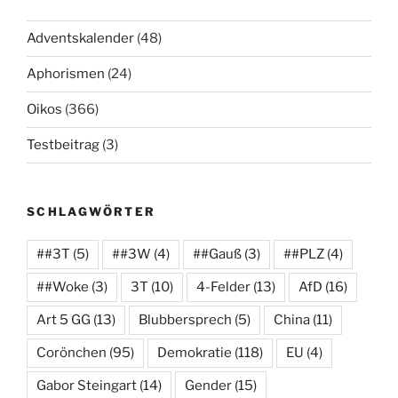
Adventskalender
(48)
Aphorismen
(24)
Oikos
(366)
Testbeitrag
(3)
SCHLAGWÖRTER
##3T
(5)
##3W
(4)
##Gauß
(3)
##PLZ
(4)
##Woke
(3)
3T
(10)
4-Felder
(13)
AfD
(16)
Art 5 GG
(13)
Blubbersprech
(5)
China
(11)
Corönchen
(95)
Demokratie
(118)
EU
(4)
Gabor Steingart
(14)
Gender
(15)