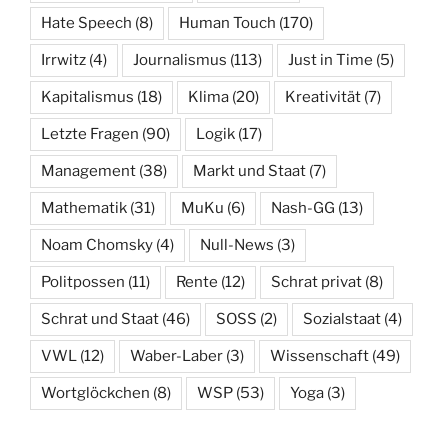
Hate Speech
(8)
Human Touch
(170)
Irrwitz
(4)
Journalismus
(113)
Just in Time
(5)
Kapitalismus
(18)
Klima
(20)
Kreativität
(7)
Letzte Fragen
(90)
Logik
(17)
Management
(38)
Markt und Staat
(7)
Mathematik
(31)
MuKu
(6)
Nash-GG
(13)
Noam Chomsky
(4)
Null-News
(3)
Politpossen
(11)
Rente
(12)
Schrat privat
(8)
Schrat und Staat
(46)
SOSS
(2)
Sozialstaat
(4)
VWL
(12)
Waber-Laber
(3)
Wissenschaft
(49)
Wortglöckchen
(8)
WSP
(53)
Yoga
(3)