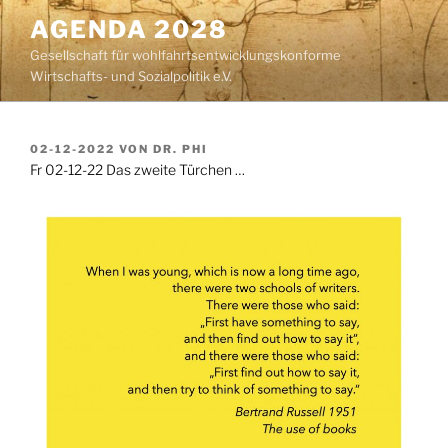
Zum
AGENDA 2028
Inhalt
Gesellschaft für wohlfahrtsentwicklungskonforme
springen
Wirtschafts- und Sozialpolitik e.V.
VERÖFFENTLICHT
02-12-2022
VON
DR. PHI
AM
Fr 02-12-22 Das zweite Türchen …