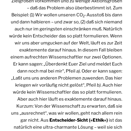
Zielgrößen vorkommen und zu wenige Aktionsgrößen
– daß das Problem also überbestimmt ist. Zum
Beispiel: (1) Wir wollen unseren CO
-Ausstoß bis dann
2
und dann halbieren – und zwar so, (2) daß sich niemand
auch nur im geringsten einschränken muß. Natürlich
würde kein Entscheider das so platt formulieren. Wenn
wir uns aber umgucken auf der Welt, läuft es zur Zeit
exaktemente darauf hinaus. In diesem Fall bleiben
einem aufrechten Wissenschaftler nur zwei Optionen.
Er kann sagen: „Überdenkt Euer Ziel und meldet Euch
dann noch mal bei mir“, Pfeil
a)
. Oder er kann sagen:
„Laßt uns uns anderen Problemen zuwenden. Das hier
kriegen wir vorläufig nicht gelöst“, Pfeil
b)
. Auch hier
würde kein Wissenschaftler das so platt formulieren.
Aber auch hier läuft es exaktemente darauf hinaus.
Kurzum: Von der Wissenschaft zu erwarten, daß sie
uns „ausrechnet“, was wir wollen, geht nach allem rein
gar nicht. Aus
Entscheider-Sicht (»Ethik«)
ist das
natürlich eine ultra-charmante Lösung – weil sie sich