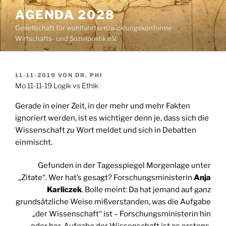
Zum
AGENDA 2028
Inhalt
Gesellschaft für wohlfahrtsentwicklungskonforme
springen
Wirtschafts- und Sozialpolitik e.V.
VERÖFFENTLICHT
11-11-2019
VON
DR. PHI
AM
Mo 11-11-19 Logik vs Ethik
Gerade in einer Zeit, in der mehr und mehr Fakten
ignoriert werden, ist es wichtiger denn je, dass sich die
Wissenschaft zu Wort meldet und sich in Debatten
einmischt.
Gefunden in der Tagesspiegel Morgenlage unter
„Zitate“. Wer hat’s gesagt? Forschungsministerin
Anja
Karliczek
. Bolle meint: Da hat jemand auf ganz
grundsätzliche Weise mißverstanden, was die Aufgabe
„der Wissenschaft“ ist – Forschungsministerin hin