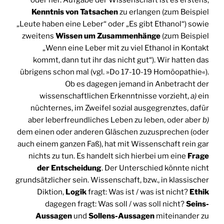
oder her. Aufgabe der Wissenschaft ist es erstens,
Kenntnis von Tatsachen
zu erlangen (zum Beispiel
„Leute haben eine Leber“ oder „Es gibt Ethanol“) sowie
zweitens
Wissen um Zusammenhänge
(zum Beispiel
„Wenn eine Leber mit zu viel Ethanol in Kontakt
kommt, dann tut ihr das nicht gut“). Wir hatten das
übrigens schon mal (vgl. »Do 17-10-19 Homöopathie«).
Ob es dagegen jemand in Anbetracht der
wissenschaftlichen Erkenntnisse vorzieht,
a)
ein
nüchternes, im Zweifel sozial ausgegrenztes, dafür
aber leberfreundliches Leben zu leben, oder aber
b)
dem einen oder anderen Gläschen zuzusprechen (oder
auch einem ganzen Faß), hat mit Wissenschaft rein gar
nichts zu tun. Es handelt sich hierbei um eine
Frage
der Entscheidung
. Der Unterschied könnte nicht
grundsätzlicher sein. Wissenschaft, bzw., in klassischer
Diktion,
Logik
fragt: Was ist / was ist nicht?
Ethik
dagegen fragt: Was soll / was soll nicht?
Seins-
Aussagen
und
Sollens-Aussagen
miteinander zu