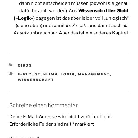
dann nicht entscheiden müssen (obwohl sie genau
dafür bezahlt werden). Aus
Wissenschaftler-Sicht
(»Logik«)
dagegen ist das aber leider voll „unlogisch“
(siehe oben) und somit
im Ansatz
und damit auch
als
Ansatz
unbrauchbar. Aber das ist ein anderes Kapitel.
KATEGORIEN
OIKOS
SCHLAGWÖRTER
##PLZ
,
3T
,
KLIMA
,
LOGIK
,
MANAGEMENT
,
WISSENSCHAFT
Schreibe einen Kommentar
Deine E-Mail-Adresse wird nicht veröffentlicht.
Erforderliche Felder sind mit
*
markiert