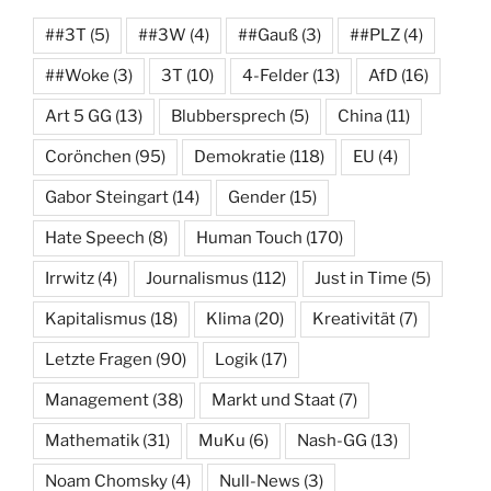
##3T
(5)
##3W
(4)
##Gauß
(3)
##PLZ
(4)
##Woke
(3)
3T
(10)
4-Felder
(13)
AfD
(16)
Art 5 GG
(13)
Blubbersprech
(5)
China
(11)
Corönchen
(95)
Demokratie
(118)
EU
(4)
Gabor Steingart
(14)
Gender
(15)
Hate Speech
(8)
Human Touch
(170)
Irrwitz
(4)
Journalismus
(112)
Just in Time
(5)
Kapitalismus
(18)
Klima
(20)
Kreativität
(7)
Letzte Fragen
(90)
Logik
(17)
Management
(38)
Markt und Staat
(7)
Mathematik
(31)
MuKu
(6)
Nash-GG
(13)
Noam Chomsky
(4)
Null-News
(3)