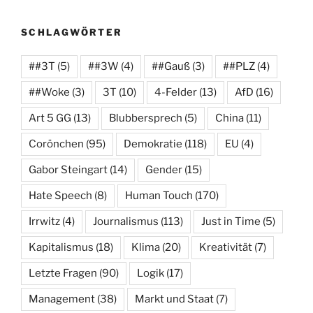
SCHLAGWÖRTER
##3T
(5)
##3W
(4)
##Gauß
(3)
##PLZ
(4)
##Woke
(3)
3T
(10)
4-Felder
(13)
AfD
(16)
Art 5 GG
(13)
Blubbersprech
(5)
China
(11)
Corönchen
(95)
Demokratie
(118)
EU
(4)
Gabor Steingart
(14)
Gender
(15)
Hate Speech
(8)
Human Touch
(170)
Irrwitz
(4)
Journalismus
(113)
Just in Time
(5)
Kapitalismus
(18)
Klima
(20)
Kreativität
(7)
Letzte Fragen
(90)
Logik
(17)
Management
(38)
Markt und Staat
(7)