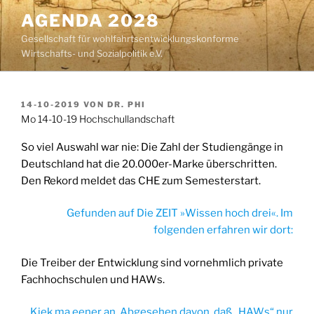
Zum
AGENDA 2028
Inhalt
Gesellschaft für wohlfahrtsentwicklungskonforme
springen
Wirtschafts- und Sozialpolitik e.V.
VERÖFFENTLICHT
14-10-2019
VON
DR. PHI
AM
Mo 14-10-19 Hochschullandschaft
So viel Auswahl war nie: Die Zahl der Studiengänge in
Deutschland hat die 20.000er-Marke überschritten.
Den Rekord meldet das CHE zum Semesterstart.
Gefunden auf Die ZEIT »Wissen hoch drei«. Im
folgenden erfahren wir dort:
Die Treiber der Entwicklung sind vornehmlich private
Fachhochschulen und HAWs.
Kiek ma eener an. Abgesehen davon, daß „HAWs“ nur