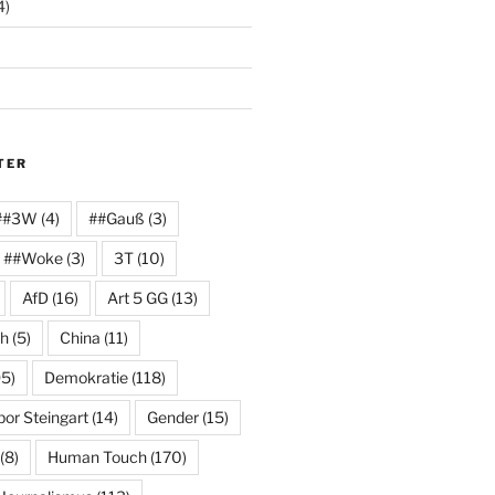
4)
TER
##3W
(4)
##Gauß
(3)
##Woke
(3)
3T
(10)
AfD
(16)
Art 5 GG
(13)
ch
(5)
China
(11)
5)
Demokratie
(118)
or Steingart
(14)
Gender
(15)
(8)
Human Touch
(170)