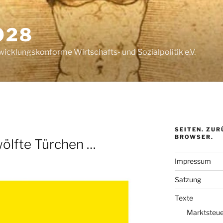
028
wicklungskonforme Wirtschafts- und Sozialpolitik e.V.
SEITEN. ZUR
BROWSER.
wölfte Türchen …
Impressum
Satzung
Texte
Marktsteue