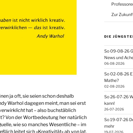
Professore
Zur Zukunf
DIE JÜNGSTE
So 09-08-26 G
News und Ach
06-08-2026
So 02-08-26 Ei
Mathe?
02-08-2026
nen ja oft, sie seien schon deshalb
So 26-07-26 Wa
ndy Warhol dagegen meint, man sei erst
kann!
26-07-2026
verwirklicht
hat – also buchstäblich
ht? Von der Wortbedeutung her natürlich
So 19-07-26 De
Quelle, wie so manches Wesentliche – im
mehr
eßlich leitet sich »Kreativität« ab von lat.
19-07-2026