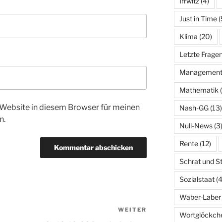
Irrwitz
(4)
Just in Time
(
Klima
(20)
Letzte Frage
Managemen
Mathematik
(
Website in diesem Browser für meinen
Nash-GG
(13)
n.
Null-News
(3
Rente
(12)
Schrat und S
Sozialstaat
(4
Waber-Laber
WEITER
Nächster
Wortglöckch