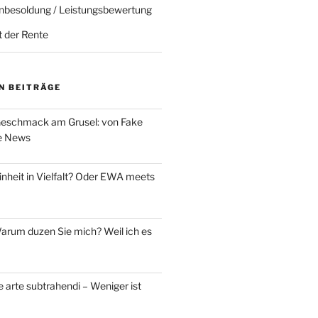
nbesoldung / Leistungsbewertung
t der Rente
N BEITRÄGE
eschmack am Grusel: von Fake
e News
nheit in Vielfalt? Oder EWA meets
rum duzen Sie mich? Weil ich es
 arte subtrahendi – Weniger ist