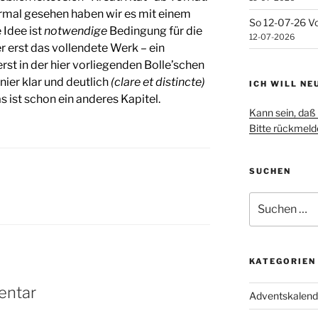
ormal gesehen haben wir es mit einem
So 12-07-26 Vo
 Idee ist
notwendige
Bedingung für die
12-07-2026
er erst das vollendete Werk – ein
t in der hier vorliegenden Bolle’schen
ier klar und deutlich
(clare et distincte)
ICH WILL NE
ist schon ein anderes Kapitel.
Kann sein, daß 
Bitte rückmelde
SUCHEN
Suchen
nach:
KATEGORIEN
entar
Adventskalend