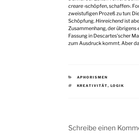
creare
›schöpfen, schaffen‹. F
zweistufigen Prozeß zu tun: Die
Schöpfung.
Hinreichend
ist ab
Zusammenhang, der übrigens ers
Fassung in Descartes’scher Man
zum Ausdruck kommt. Aber das 
KATEGORIEN
APHORISMEN
SCHLAGWÖRTER
KREATIVITÄT
,
LOGIK
Schreibe einen Komm