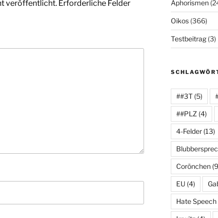
Aphorismen
(2
 veröffentlicht.
Erforderliche Felder
Oikos
(366)
Testbeitrag
(3)
SCHLAGWÖR
##3T
(5)
##PLZ
(4)
4-Felder
(13)
Blubberspre
Corönchen
(9
EU
(4)
Gab
Hate Speech