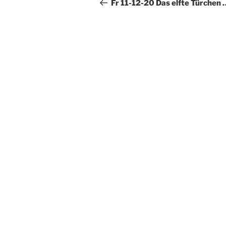
Beitrag
Fr 11-12-20 Das elfte Türchen 