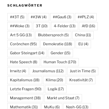
SCHLAGWÖRTER
##3T
(5)
##3W
(4)
##Gauß
(3)
##PLZ
(4)
##Woke
(3)
3T
(10)
4-Felder
(13)
AfD
(16)
Art 5 GG
(13)
Blubbersprech
(5)
China
(11)
Corönchen
(95)
Demokratie
(118)
EU
(4)
Gabor Steingart
(14)
Gender
(15)
Hate Speech
(8)
Human Touch
(170)
Irrwitz
(4)
Journalismus
(112)
Just in Time
(5)
Kapitalismus
(18)
Klima
(20)
Kreativität
(7)
Letzte Fragen
(90)
Logik
(17)
Management
(38)
Markt und Staat
(7)
Mathematik
(31)
MuKu
(6)
Nash-GG
(13)