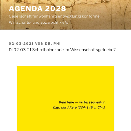
Zum
AGENDA 2028
Inhalt
Gesellschaft für wohlfahrtsentwicklungskonforme
springen
Wirtschafts- und Sozialpolitik e.V.
VERÖFFENTLICHT
02-03-2021
VON
DR. PHI
AM
Di 02-03-21 Schreibblockade im Wissenschaftsgetriebe?