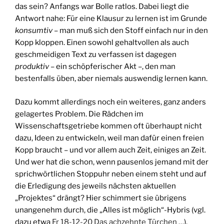
das sein? Anfangs war Bolle ratlos. Dabei liegt die
Antwort nahe: Für eine Klausur zu lernen ist im Grunde
konsumtiv
– man muß sich den Stoff einfach nur in den
Kopp kloppen. Einen sowohl gehaltvollen als auch
geschmeidigen Text zu verfassen ist dagegen
produktiv
– ein schöpferischer Akt –, den man
bestenfalls üben, aber niemals auswendig lernen kann.
Dazu kommt allerdings noch ein weiteres, ganz anders
gelagertes Problem. Die Rädchen im
Wissenschaftsgetriebe kommen oft überhaupt nicht
dazu, Ideen zu entwickeln, weil man dafür einen freien
Kopp braucht – und vor allem auch Zeit, einiges an Zeit.
Und wer hat die schon, wenn pausenlos jemand mit der
sprichwörtlichen Stoppuhr neben einem steht und auf
die Erledigung des jeweils nächsten aktuellen
„Projektes“ drängt? Hier schimmert sie übrigens
unangenehm durch, die „Alles ist möglich“-Hybris (vgl.
dazu etwa
Fr 18-12-20 Das achzehnte Türchen …
).