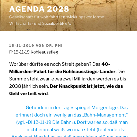
Zum
AGENDA 2028
Inhalt
Gesellschaft für wohlfahrtsentwicklungskonforme
springen
Wirtschafts- und Sozialpolitik e.V.
VERÖFFENTLICHT
15-11-2019
VON
DR. PHI
AM
Fr 15-11-19 Kohleausstieg
Worüber dürfte es noch Streit geben? Das
40-
Milliarden-Paket für die Kohleausstiegs-Länder
. Die
Summe steht zwar, etwa zwei Milliarden werden es bis
2038 jährlich sein.
Der Knackpunkt ist jetzt, wie das
Geld verteilt wird
.
Gefunden in der Tagesspiegel Morgenlage. Das
erinnert doch ein wenig an das „Bahn-Management“
(vgl. »Di 12-11-19 Die Bahn«). Dort war es so, daß man
nicht einmal weiß, wo man steht (fehlende »Ist-