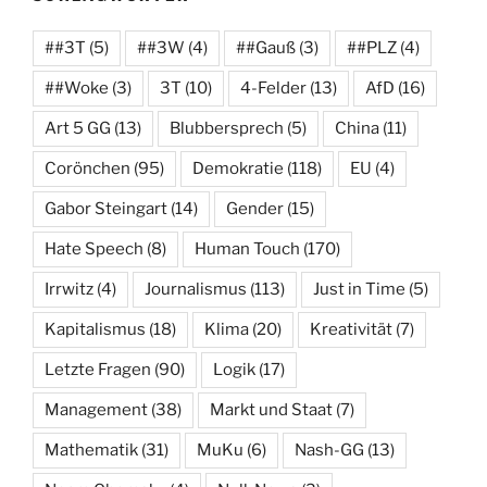
##3T
(5)
##3W
(4)
##Gauß
(3)
##PLZ
(4)
##Woke
(3)
3T
(10)
4-Felder
(13)
AfD
(16)
Art 5 GG
(13)
Blubbersprech
(5)
China
(11)
Corönchen
(95)
Demokratie
(118)
EU
(4)
Gabor Steingart
(14)
Gender
(15)
Hate Speech
(8)
Human Touch
(170)
Irrwitz
(4)
Journalismus
(113)
Just in Time
(5)
Kapitalismus
(18)
Klima
(20)
Kreativität
(7)
Letzte Fragen
(90)
Logik
(17)
Management
(38)
Markt und Staat
(7)
Mathematik
(31)
MuKu
(6)
Nash-GG
(13)