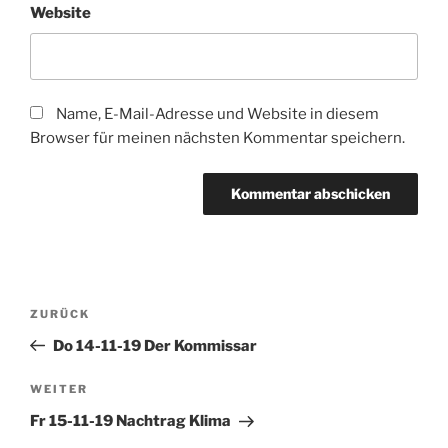
Website
Name, E-Mail-Adresse und Website in diesem
Browser für meinen nächsten Kommentar speichern.
Beitragsnavigation
Vorheriger
ZURÜCK
Beitrag
Do 14-11-19 Der Kommissar
Nächster
WEITER
Beitrag
Fr 15-11-19 Nachtrag Klima