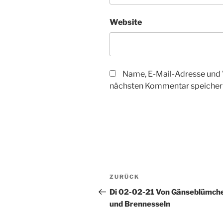
Website
Name, E-Mail-Adresse und 
nächsten Kommentar speicher
Beitragsnavigation
Vorheriger
ZURÜCK
Beitrag
Di 02-02-21 Von Gänseblümch
und Brennesseln