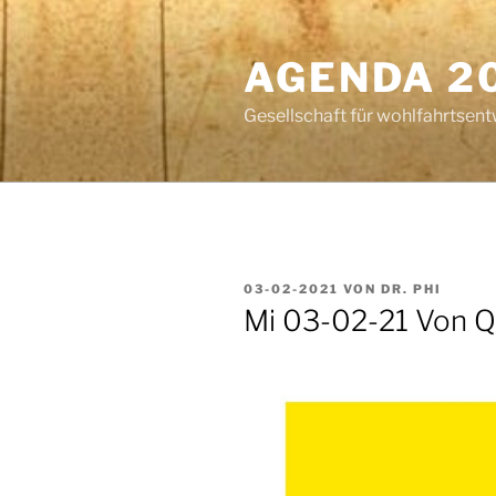
Zum
Inhalt
AGENDA 2
springen
Gesellschaft für wohlfahrtsent
VERÖFFENTLICHT
03-02-2021
VON
DR. PHI
AM
Mi 03-02-21 Von Q