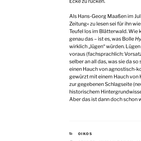
Ecke zu rücken.
Als Hans-Georg Maaßen im Juli
Zeitung« zu lesen sei für ihn wi
Teufel los im Blätterwald. Wie
genau das – ist es, was Bolle
H
wirklich „lügen“ würden. Lügen
voraus (fachsprachlich: Vorsat
selber an all das, was sie da s
einen Hauch von agnostisch-ko
gewürzt mit einem Hauch von H
zur gegebenen Schlagseite (n
historischem Hintergrundwisse
Aber das ist dann doch schon w
KATEGORIEN
OIKOS