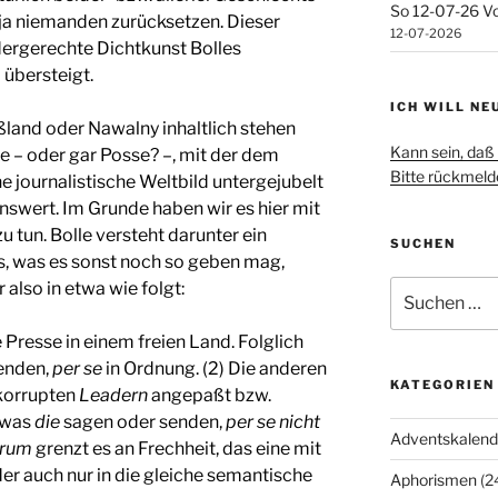
So 12-07-26 Vo
 ja niemanden zurücksetzen. Dieser
12-07-2026
ergerechte Dichtkunst Bolles
 übersteigt.
ICH WILL NE
ßland oder Nawalny inhaltlich stehen
Kann sein, daß 
e – oder gar Posse? –, mit der dem
Bitte rückmelde
 journalistische Weltbild untergejubelt
nswert. Im Grunde haben wir es hier mit
u tun. Bolle versteht darunter ein
SUCHEN
s, was es sonst noch so geben mag,
 also in etwa wie folgt:
Suchen
nach:
ie Presse in einem freien Land. Folglich
enden,
per se
in Ordnung. (2) Die anderen
KATEGORIEN
 korrupten
Leadern
angepaßt bzw.
, was
die
sagen oder senden,
per se nicht
Adventskalend
rum
grenzt es an Frechheit, das eine mit
r auch nur in die gleiche semantische
Aphorismen
(2