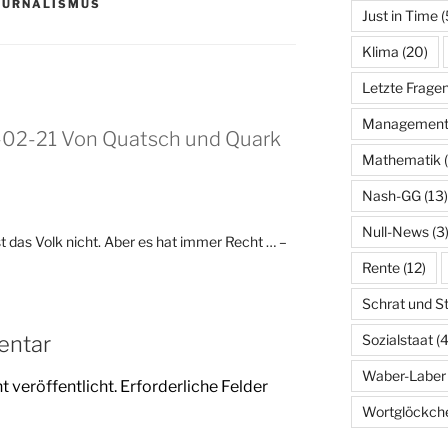
OURNALISMUS
Just in Time
(
Klima
(20)
Letzte Frage
Managemen
3-02-21 Von Quatsch und Quark
Mathematik
(
Nash-GG
(13)
Null-News
(3
t das Volk nicht. Aber es hat immer Recht … –
Rente
(12)
Schrat und S
entar
Sozialstaat
(4
Waber-Laber
 veröffentlicht.
Erforderliche Felder
Wortglöckch