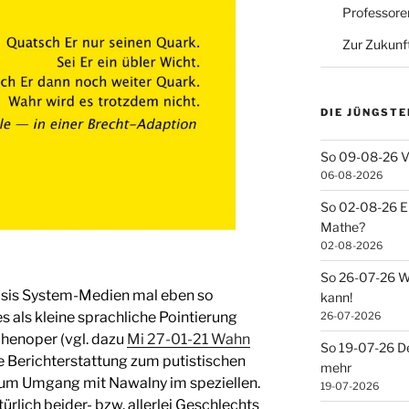
Professore
Zur Zukunf
DIE JÜNGSTE
So 09-08-26 V
06-08-2026
So 02-08-26 Ei
Mathe?
02-08-2026
So 26-07-26 Wa
dosis System-Medien mal eben so
kann!
s als kleine sprachliche Pointierung
26-07-2026
chenoper (vgl. dazu
Mi 27-01-21 Wahn
So 19-07-26 De
ie Berichterstattung zum putistischen
mehr
zum Umgang mit Nawalny im speziellen.
19-07-2026
ürlich beider- bzw. allerlei Geschlechts