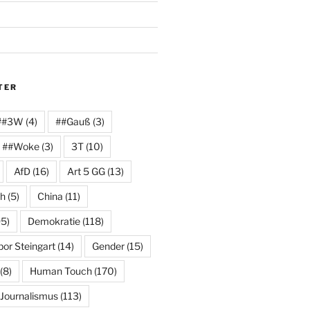
TER
##3W
(4)
##Gauß
(3)
##Woke
(3)
3T
(10)
AfD
(16)
Art 5 GG
(13)
ch
(5)
China
(11)
5)
Demokratie
(118)
or Steingart
(14)
Gender
(15)
(8)
Human Touch
(170)
Journalismus
(113)