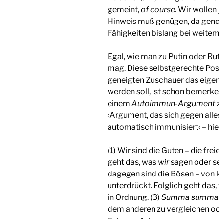
gemeint,
of course
. Wir wollen
Hinweis muß genügen, da gend
Fähigkeiten bislang bei weitem
Egal, wie man zu Putin oder Ru
mag. Diese selbstgerechte Pos
geneigten Zuschauer das eigene
werden soll, ist schon bemerke
einem
Autoimmun-Argument
z
›Argument, das sich gegen alle
automatisch immunisiert‹ – hier
(1) Wir sind die Guten – die fre
geht das, was
wir
sagen oder s
dagegen sind die Bösen – von
unterdrückt. Folglich geht das
in Ordnung. (3)
Summa summa
dem anderen zu vergleichen ode