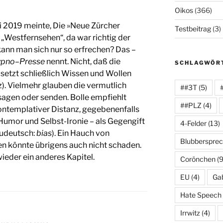
Oikos
(366)
 2019 meinte, Die »Neue Zürcher
Testbeitrag
(3)
e „Westfernsehen“, da war richtig der
 kann man sich nur so erfrechen? Das –
ypno
–
Presse
nennt. Nicht, daß die
SCHLAGWÖR
 setzt schließlich Wissen und Wollen
z). Vielmehr glauben die vermutlich
##3T
(5)
o sagen oder senden. Bolle empfiehlt
##PLZ
(4)
ntemplativer Distanz, gegebenenfalls
umor und Selbst-Ironie – als Gegengift
4-Felder
(13)
eudeutsch:
bias
). Ein Hauch von
Blubberspre
n könnte übrigens auch nicht schaden.
ieder ein anderes Kapitel.
Corönchen
(9
EU
(4)
Gab
Hate Speech
Irrwitz
(4)