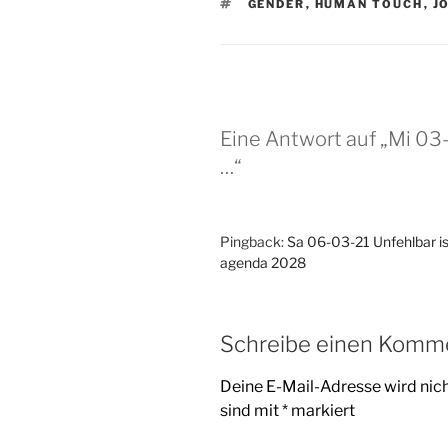
SCHLAGWÖRTER
GENDER
,
HUMAN TOUCH
,
J
Eine Antwort auf „Mi 0
…“
Pingback:
Sa 06-03-21 Unfehlbar is
agenda 2028
Schreibe einen Komm
Deine E-Mail-Adresse wird nicht
sind mit
*
markiert