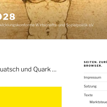
028
wicklungskonforme Wirtschafts- und Sozialpolitik e.V.
SEITEN. ZUR
BROWSER.
uatsch und Quark …
Impressum
Satzung
Texte
Marktsteue