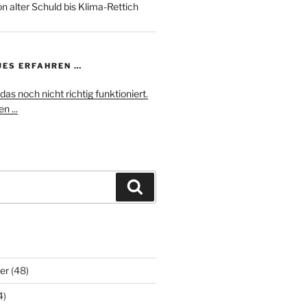
n alter Schuld bis Klima-Rettich
UES ERFAHREN …
das noch nicht richtig funktioniert.
n ...
Suchen
er
(48)
4)