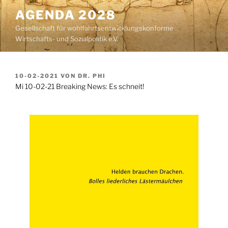
Zum
AGENDA 2028
Inhalt
Gesellschaft für wohlfahrtsentwicklungskonforme
springen
Wirtschafts- und Sozialpolitik e.V.
VERÖFFENTLICHT
10-02-2021
VON
DR. PHI
AM
Mi 10-02-21 Breaking News: Es schneit!