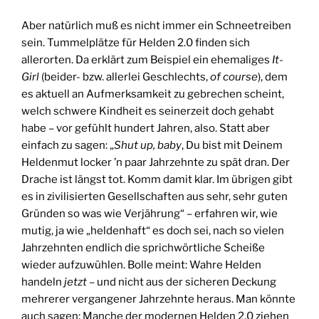
Aber natürlich muß es nicht immer ein Schneetreiben
sein. Tummelplätze für Helden 2.0 finden sich
allerorten. Da erklärt zum Beispiel ein ehemaliges
It-
Girl
(beider- bzw. allerlei Geschlechts,
of course
), dem
es aktuell an Aufmerksamkeit zu gebrechen scheint,
welch schwere Kindheit es seinerzeit doch gehabt
habe – vor gefühlt hundert Jahren, also. Statt aber
einfach zu sagen: „
Shut up, baby
, Du bist mit Deinem
Heldenmut locker ’n paar Jahrzehnte zu spät dran. Der
Drache ist längst tot. Komm damit klar. Im übrigen gibt
es in zivilisierten Gesellschaften aus sehr, sehr guten
Gründen so was wie Verjährung“ – erfahren wir, wie
mutig, ja wie „heldenhaft“ es doch sei, nach so vielen
Jahrzehnten endlich die sprichwörtliche Scheiße
wieder aufzuwühlen. Bolle meint: Wahre Helden
handeln
jetzt
– und nicht aus der sicheren Deckung
mehrerer vergangener Jahrzehnte heraus. Man könnte
auch sagen: Manche der modernen Helden 2.0 ziehen