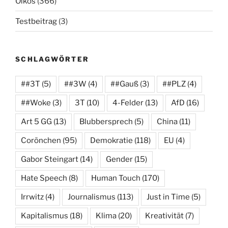
Oikos
(366)
Testbeitrag
(3)
SCHLAGWÖRTER
##3T
(5)
##3W
(4)
##Gauß
(3)
##PLZ
(4)
##Woke
(3)
3T
(10)
4-Felder
(13)
AfD
(16)
Art 5 GG
(13)
Blubbersprech
(5)
China
(11)
Corönchen
(95)
Demokratie
(118)
EU
(4)
Gabor Steingart
(14)
Gender
(15)
Hate Speech
(8)
Human Touch
(170)
Irrwitz
(4)
Journalismus
(113)
Just in Time
(5)
Kapitalismus
(18)
Klima
(20)
Kreativität
(7)