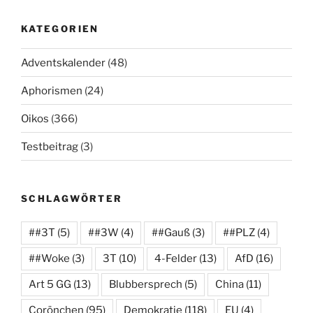
KATEGORIEN
Adventskalender
(48)
Aphorismen
(24)
Oikos
(366)
Testbeitrag
(3)
SCHLAGWÖRTER
##3T
(5)
##3W
(4)
##Gauß
(3)
##PLZ
(4)
##Woke
(3)
3T
(10)
4-Felder
(13)
AfD
(16)
Art 5 GG
(13)
Blubbersprech
(5)
China
(11)
Corönchen
(95)
Demokratie
(118)
EU
(4)