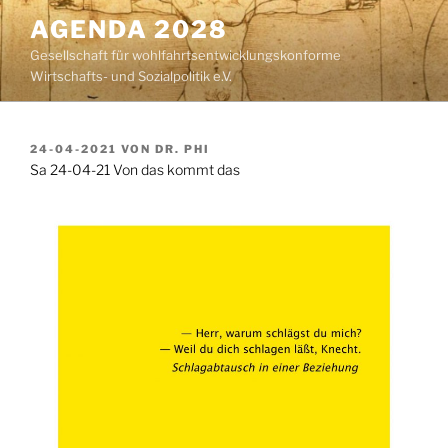
Zum
AGENDA 2028
Inhalt
Gesellschaft für wohlfahrtsentwicklungskonforme
springen
Wirtschafts- und Sozialpolitik e.V.
VERÖFFENTLICHT
24-04-2021
VON
DR. PHI
AM
Sa 24-04-21 Von das kommt das