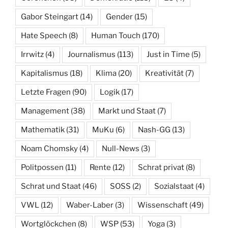
Gabor Steingart
(14)
Gender
(15)
Hate Speech
(8)
Human Touch
(170)
Irrwitz
(4)
Journalismus
(113)
Just in Time
(5)
Kapitalismus
(18)
Klima
(20)
Kreativität
(7)
Letzte Fragen
(90)
Logik
(17)
Management
(38)
Markt und Staat
(7)
Mathematik
(31)
MuKu
(6)
Nash-GG
(13)
Noam Chomsky
(4)
Null-News
(3)
Politpossen
(11)
Rente
(12)
Schrat privat
(8)
Schrat und Staat
(46)
SOSS
(2)
Sozialstaat
(4)
VWL
(12)
Waber-Laber
(3)
Wissenschaft
(49)
Wortglöckchen
(8)
WSP
(53)
Yoga
(3)