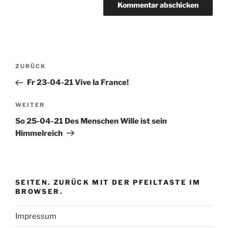
Beitragsnavigation
Vorheriger
ZURÜCK
Beitrag
Fr 23-04-21 Vive la France!
Nächster
WEITER
Beitrag
So 25-04-21 Des Menschen Wille ist sein
Himmelreich
SEITEN. ZURÜCK MIT DER PFEILTASTE IM
BROWSER.
Impressum