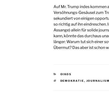
Auf Mr. Trump indes kommen ab
Versöhnungs-Gesäusel zum Trot
sekundiert von einigen opportu
so richtig auf ihn eindreschen.
Assange) allein für solide journ
kann, könnte das durchaus una
länger: Warum tut sich einer s
Übermut? Das aber ist schon wi
KATEGORIEN
OIKOS
SCHLAGWÖRTER
DEMOKRATIE
,
JOURNALIS