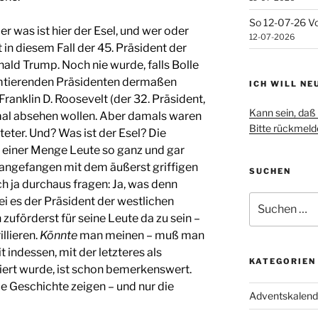
So 12-07-26 Vo
r was ist hier der Esel, und wer oder
12-07-2026
 in diesem Fall der 45. Präsident der
nald Trump. Noch nie wurde, falls Bolle
 amtierenden Präsidenten dermaßen
ICH WILL NE
ranklin D. Roosevelt (der 32. Präsident,
Kann sein, daß 
mal absehen wollen. Aber damals waren
Bitte rückmelde
teter. Und? Was ist der Esel? Die
 einer Menge Leute so ganz und gar
– angefangen mit dem äußerst griffigen
SUCHEN
ch ja durchaus fragen: Ja, was denn
Suchen
ei es der Präsident der westlichen
nach:
zuförderst für seine Leute da zu sein –
illieren.
Könnte
man meinen – muß man
t indessen, mit der letzteres als
KATEGORIEN
iert wurde, ist schon bemerkenswert.
ie Geschichte zeigen – und nur die
Adventskalend