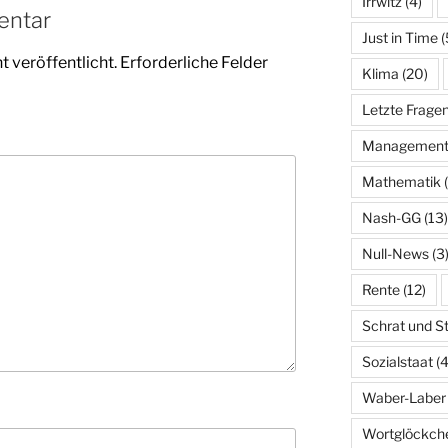
Irrwitz
(4)
entar
Just in Time
(
 veröffentlicht.
Erforderliche Felder
Klima
(20)
Letzte Frage
Managemen
Mathematik
(
Nash-GG
(13)
Null-News
(3
Rente
(12)
Schrat und S
Sozialstaat
(4
Waber-Laber
Wortglöckch