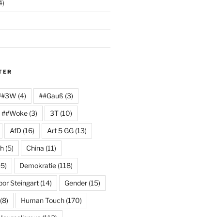
4)
TER
##3W
(4)
##Gauß
(3)
##Woke
(3)
3T
(10)
AfD
(16)
Art 5 GG
(13)
ch
(5)
China
(11)
5)
Demokratie
(118)
or Steingart
(14)
Gender
(15)
(8)
Human Touch
(170)