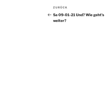
Beitragsnavigation
Vorheriger
ZURÜCK
Beitrag
Sa 09-01-21 Und? Wie geht’s
weiter?