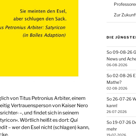
Professore
Zur Zukunf
DIE JÜNGSTE
So 09-08-26 G
News und Ach
06-08-2026
So 02-08-26 Ei
Mathe?
02-08-2026
ch von Titus Petronius Arbiter, einem
So 26-07-26 Wa
eitig Vertrauensperson von Kaiser Nero
kann!
26-07-2026
richter‹ –, und findet sich in seinem
yricon«. Wörtlich heißt es dort:
Qui
So 19-07-26 De
edit
– wer den Esel nicht (schlagen) kann,
mehr
cke.
19-07-2026