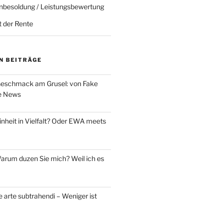
nbesoldung / Leistungsbewertung
t der Rente
N BEITRÄGE
eschmack am Grusel: von Fake
e News
nheit in Vielfalt? Oder EWA meets
rum duzen Sie mich? Weil ich es
 arte subtrahendi – Weniger ist