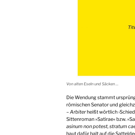
Von alten Eseln und Säcken …
Die Wendung stammt ursprüngli
römischen Senator und gleichz
–
Arbiter
heißt wörtlich ›Schieds
Sittenroman »Satirae« bzw. »Sat
asinum non potest, stratum ca
haut dafür halt auf die Sattelde