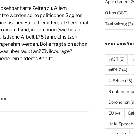
Aphorismen
(2
sehbar harte Zeiten zu. Allem
Oikos
(366)
ze werden seine politischen Gegner,
nistischen Parteifreunden, jetzt erst mal
Testbeitrag
(3)
 In einem Land, in dem man (wie Julian
alistische Arbeit 175 Jahre einsitzen
ngenehm werden. Bolle fragt sich schon
SCHLAGWÖR
owas überhaupt an? Zivilcourage?
eder ein anderes Kapitel.
##3T
(5)
##PLZ
(4)
4-Felder
(13)
Blubberspre
MUS
Corönchen
(9
EU
(4)
Gab
Hate Speech