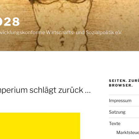
028
wicklungskonforme Wirtschafts- und Sozialpolitik e.V.
SEITEN. ZUR
BROWSER.
mperium schlägt zurück …
Impressum
Satzung
Texte
Marktsteue