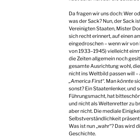
Da fragen wir uns doch: Wer ode
was der Sack? Nun, der Sack ist
Vereinigten Staaten, Mister Do
sich recht erinnert, auf einen
eingedroschen – wenn wir von F
von 1933–1945) vielleicht ein
die Zeiten allgemein noch gesit
gesamte Ausrichtung wohl, die
nicht ins Weltbild passen will 
„America First“
. Man
könnte
si
sonst? Ein Staatenlenker, und s
Führungsmacht, hat bitteschön 
und nicht als Weltenretter zu br
aber nicht. Die mediale Einigkei
Selbstverständlichkeit präsent
Was ist nun „wahr“? Das wird d
Geschichte.