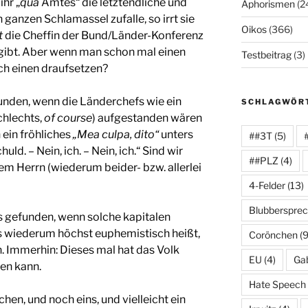
hr „
qua
Amtes“ die letztendliche und
Aphorismen
(2
 ganzen Schlamassel zufalle, so irrt sie
Oikos
(366)
t
die Cheffin der Bund/Länder-Konferenz
t gibt. Aber wenn man schon mal einen
Testbeitrag
(3)
ch einen draufsetzen?
funden, wenn die Länderchefs wie ein
SCHLAGWÖR
chlechts,
of course
) aufgestanden wären
h ein fröhliches
„Mea culpa, dito“
unters
##3T
(5)
uld. – Nein, ich. – Nein, ich.“ Sind wir
##PLZ
(4)
 dem Herrn (wiederum beider- bzw. allerlei
4-Felder
(13)
Blubberspre
es gefunden, wenn solche kapitalen
es wiederum höchst euphemistisch heißt,
Corönchen
(9
n. Immerhin: Dieses mal hat das Volk
EU
(4)
Gab
hen kann.
Hate Speech
chen, und noch eins, und vielleicht ein