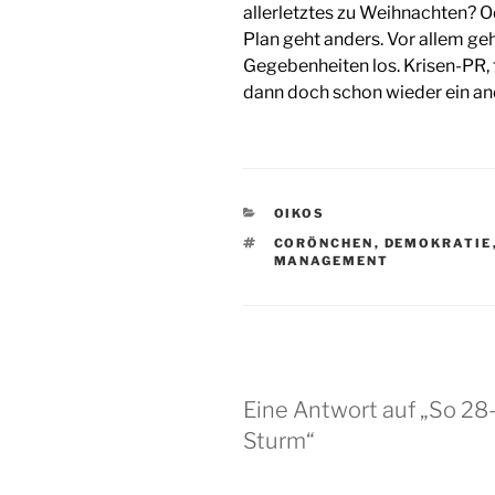
allerletztes zu Weihnachten? O
Plan geht anders. Vor allem ge
Gegebenheiten los. Krisen-PR, f
dann doch schon wieder ein an
KATEGORIEN
OIKOS
SCHLAGWÖRTER
CORÖNCHEN
,
DEMOKRATIE
MANAGEMENT
Eine Antwort auf „So 28
Sturm“