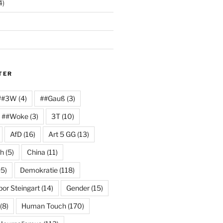
4)
TER
##3W
(4)
##Gauß
(3)
##Woke
(3)
3T
(10)
AfD
(16)
Art 5 GG
(13)
ch
(5)
China
(11)
5)
Demokratie
(118)
or Steingart
(14)
Gender
(15)
(8)
Human Touch
(170)