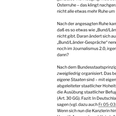
Osterruhe – das klingt nachge
nicht alle etwas mehr Ruhe um
Nach der angesagten Ruhe kam 
daß es so etwas wie „Bund/Län
nicht gibt. Daran ändert sich 
„Bund/Länder-Gespräche“ nennt. 
noch im Journalismus 2.0, irg
dann?
Nach dem Bundesstaatsprinzip (
zweigliedrig
organisiert. Das b
eigene Staaten
sind – mit eige
abgeleiteter staatlicher Hohe
die Ausübung staatlicher Befug
(Art. 30 GG). Fazit: In Deutsch
sagen (vgl. dazu auch
Fr 05-03
Wenn sich nun die Kanzlerin hin