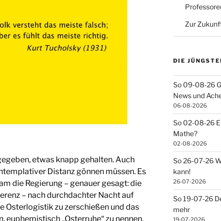
Professore
Zur Zukunf
DIE JÜNGSTE
So 09-08-26 G
News und Ach
06-08-2026
So 02-08-26 Ei
Mathe?
02-08-2026
zugegeben, etwas knapp gehalten. Auch
So 26-07-26 Wa
ontemplativer Distanz gönnen müssen. Es
kann!
26-07-2026
kam die Regierung – genauer gesagt: die
renz – nach durchdachter Nacht auf
So 19-07-26 De
ie Osterlogistik zu zerschießen und das
mehr
, euphemistisch „Osterruhe“ zu nennen.
19-07-2026