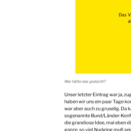
Wer hätte das gedacht?
Unser letzter Eintrag war ja, 
haben wir uns ein paar Tage k
war aber auch zu gruselig. Da 
sogenannte Bund/Länder-Konfe
die grandiose Idee, mal eben d
ganze, so viel
Nudging
muß sein