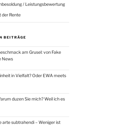
nbesoldung / Leistungsbewertung
t der Rente
N BEITRÄGE
eschmack am Grusel: von Fake
e News
nheit in Vielfalt? Oder EWA meets
rum duzen Sie mich? Weil ich es
 arte subtrahendi – Weniger ist