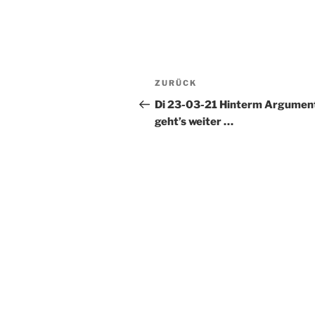
Beitragsnavigation
Vorheriger
ZURÜCK
Beitrag
Di 23-03-21 Hinterm Argumen
geht’s weiter …