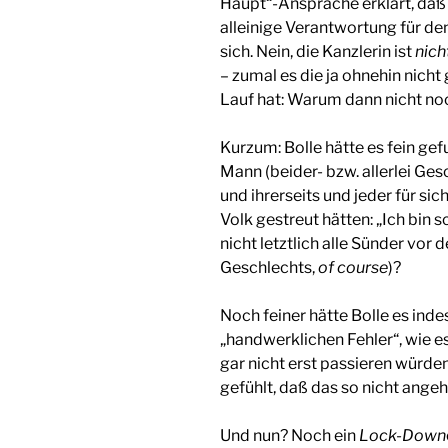
Haupt“-Ansprache erklärt, daß i
alleinige Verantwortung für den
sich. Nein, die Kanzlerin ist
nich
– zumal es die ja ohnehin nich
Lauf hat: Warum dann nicht no
Kurzum: Bolle hätte es fein ge
Mann (beider- bzw. allerlei Ges
und ihrerseits und jeder für sic
Volk gestreut hätten: „Ich bin sch
nicht letztlich alle Sünder vor
Geschlechts,
of course
)?
Noch feiner hätte Bolle es ind
„handwerklichen Fehler“, wie 
gar nicht erst passieren würde
gefühlt, daß das so nicht ange
Und nun? Noch ein
Lock-Down