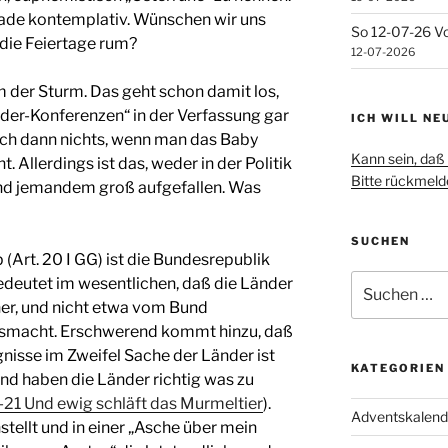
rade kontemplativ. Wünschen wir uns
So 12-07-26 Vo
 die Feiertage rum?
12-07-2026
der Sturm. Das geht schon damit los,
der-Konferenzen“ in der Verfassung gar
ICH WILL NE
auch dann nichts, wenn man das Baby
Kann sein, daß 
Allerdings ist das, weder in der Politik
Bitte rückmelde
end jemandem groß aufgefallen. Was
SUCHEN
Art. 20 I GG) ist die Bundesrepublik
Suchen
edeutet im wesentlichen, daß die Länder
nach:
ner, und nicht etwa vom Bund
itsmacht. Erschwerend kommt hinzu, daß
nisse im Zweifel Sache der Länder ist
KATEGORIEN
land haben die Länder richtig was zu
-21 Und ewig schläft das Murmeltier
).
Adventskalend
stellt und in einer „Asche über mein