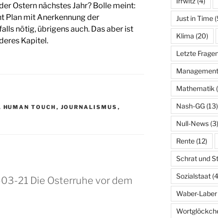
Irrwitz
(4)
der Ostern nächstes Jahr? Bolle meint:
ht Plan mit Anerkennung der
Just in Time
(
alls nötig, übrigens auch. Das aber ist
Klima
(20)
deres Kapitel.
Letzte Frage
Managemen
Mathematik
(
Nash-GG
(13)
,
HUMAN TOUCH
,
JOURNALISMUS
,
Null-News
(3
Rente
(12)
Schrat und S
Sozialstaat
(4
-03-21 Die Osterruhe vor dem
Waber-Laber
Wortglöckch