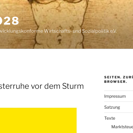
028
wicklungskonforme Wirtschafts- und Sozialpolitik e.V.
SEITEN. ZUR
BROWSER.
sterruhe vor dem Sturm
Impressum
Satzung
Texte
Marktsteue