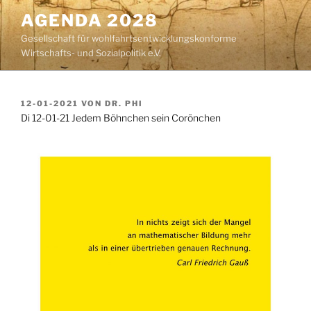
Zum
AGENDA 2028
Inhalt
Gesellschaft für wohlfahrtsentwicklungskonforme
springen
Wirtschafts- und Sozialpolitik e.V.
VERÖFFENTLICHT
12-01-2021
VON
DR. PHI
AM
Di 12-01-21 Jedem Böhnchen sein Corönchen