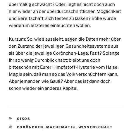
übermäßig schwächt? Oder liegt es nicht doch auch
hier wieder an der überdurchschnittlichen Möglichkeit
und Bereitschaft, sich testen zu lassen? Bolle würde
wiederum letzteres einleuchten wollen.
Kurzum: So, wie’s aussieht, sagen die Daten mehr über
den Zustand der jeweiligen Gesundheitssysteme aus
als über die jeweilige Corönchen-Lage. Fazit? Solange
Ihr so wenig Durchblick habt: bleibt uns doch
bitteschön mit Eurer Himpfstoff-Hysterie vom Halse.
Mag ja sein, daß man so das Volk verschüchtern kann.
Aber jemanden wie Gauß? Aber das ist dann doch
schon wieder ein anderes Kapitel.
KATEGORIEN
OIKOS
SCHLAGWÖRTER
CORÖNCHEN
,
MATHEMATIK
,
WISSENSCHAFT