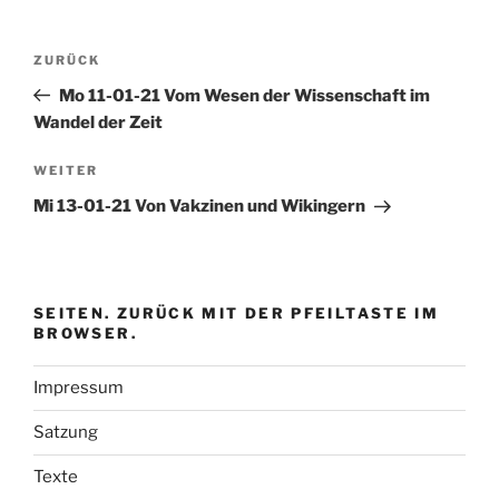
Beitragsnavigation
Vorheriger
ZURÜCK
Beitrag
Mo 11-01-21 Vom Wesen der Wissenschaft im
Wandel der Zeit
Nächster
WEITER
Beitrag
Mi 13-01-21 Von Vakzinen und Wikingern
SEITEN. ZURÜCK MIT DER PFEILTASTE IM
BROWSER.
Impressum
Satzung
Texte