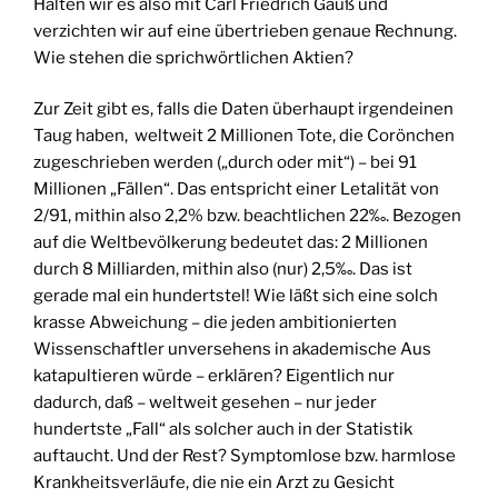
Halten wir es also mit Carl Friedrich Gauß und
verzichten wir auf eine übertrieben genaue Rechnung.
Wie stehen die sprichwörtlichen Aktien?
Zur Zeit gibt es, falls die Daten überhaupt irgendeinen
Taug haben, weltweit 2 Millionen Tote, die Corönchen
zugeschrieben werden („durch oder mit“) – bei 91
Millionen „Fällen“. Das entspricht einer Letalität von
2/91, mithin also 2,2% bzw. beachtlichen 22‰. Bezogen
auf die Weltbevölkerung bedeutet das: 2 Millionen
durch 8 Milliarden, mithin also (nur) 2,5‰. Das ist
gerade mal ein hundertstel! Wie läßt sich eine solch
krasse Abweichung – die jeden ambitionierten
Wissenschaftler unversehens in akademische Aus
katapultieren würde – erklären? Eigentlich nur
dadurch, daß – weltweit gesehen – nur jeder
hundertste „Fall“ als solcher auch in der Statistik
auftaucht. Und der Rest? Symptomlose bzw. harmlose
Krankheitsverläufe, die nie ein Arzt zu Gesicht