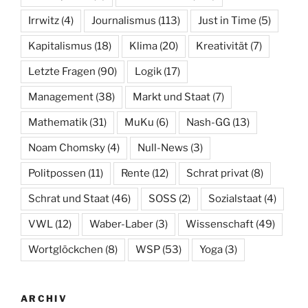
Irrwitz
(4)
Journalismus
(113)
Just in Time
(5)
Kapitalismus
(18)
Klima
(20)
Kreativität
(7)
Letzte Fragen
(90)
Logik
(17)
Management
(38)
Markt und Staat
(7)
Mathematik
(31)
MuKu
(6)
Nash-GG
(13)
Noam Chomsky
(4)
Null-News
(3)
Politpossen
(11)
Rente
(12)
Schrat privat
(8)
Schrat und Staat
(46)
SOSS
(2)
Sozialstaat
(4)
VWL
(12)
Waber-Laber
(3)
Wissenschaft
(49)
Wortglöckchen
(8)
WSP
(53)
Yoga
(3)
ARCHIV