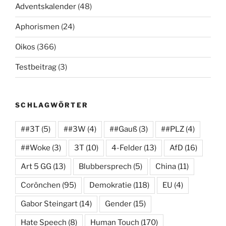
Adventskalender
(48)
Aphorismen
(24)
Oikos
(366)
Testbeitrag
(3)
SCHLAGWÖRTER
##3T
(5)
##3W
(4)
##Gauß
(3)
##PLZ
(4)
##Woke
(3)
3T
(10)
4-Felder
(13)
AfD
(16)
Art 5 GG
(13)
Blubbersprech
(5)
China
(11)
Corönchen
(95)
Demokratie
(118)
EU
(4)
Gabor Steingart
(14)
Gender
(15)
Hate Speech
(8)
Human Touch
(170)