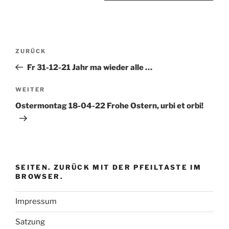
Beitragsnavigation
Vorheriger
ZURÜCK
Beitrag
Fr 31-12-21 Jahr ma wieder alle …
Nächster
WEITER
Beitrag
Ostermontag 18-04-22 Frohe Ostern, urbi et orbi!
SEITEN. ZURÜCK MIT DER PFEILTASTE IM
BROWSER.
Impressum
Satzung