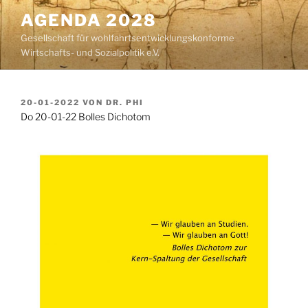
Zum
AGENDA 2028
Inhalt
Gesellschaft für wohlfahrtsentwicklungskonforme
springen
Wirtschafts- und Sozialpolitik e.V.
VERÖFFENTLICHT
20-01-2022
VON
DR. PHI
AM
Do 20-01-22 Bolles Dichotom