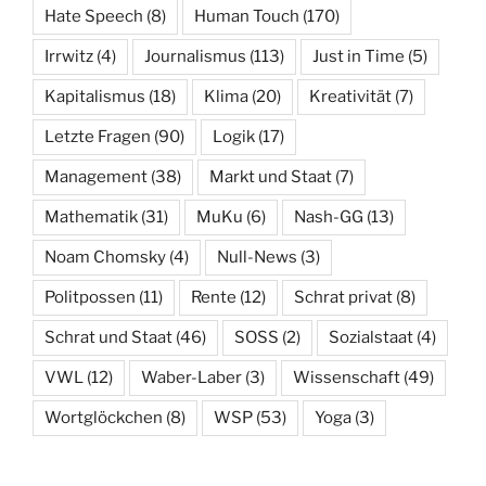
Hate Speech
(8)
Human Touch
(170)
Irrwitz
(4)
Journalismus
(113)
Just in Time
(5)
Kapitalismus
(18)
Klima
(20)
Kreativität
(7)
Letzte Fragen
(90)
Logik
(17)
Management
(38)
Markt und Staat
(7)
Mathematik
(31)
MuKu
(6)
Nash-GG
(13)
Noam Chomsky
(4)
Null-News
(3)
Politpossen
(11)
Rente
(12)
Schrat privat
(8)
Schrat und Staat
(46)
SOSS
(2)
Sozialstaat
(4)
VWL
(12)
Waber-Laber
(3)
Wissenschaft
(49)
Wortglöckchen
(8)
WSP
(53)
Yoga
(3)