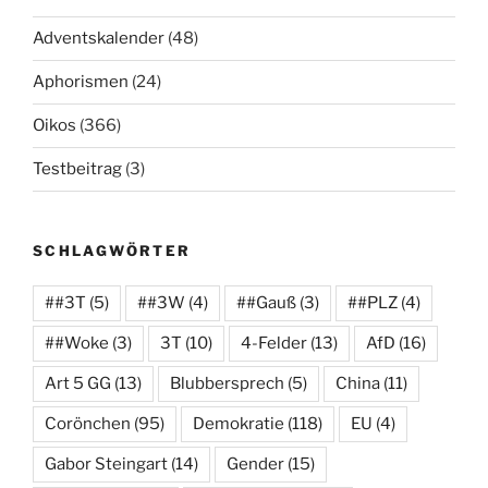
Adventskalender
(48)
Aphorismen
(24)
Oikos
(366)
Testbeitrag
(3)
SCHLAGWÖRTER
##3T
(5)
##3W
(4)
##Gauß
(3)
##PLZ
(4)
##Woke
(3)
3T
(10)
4-Felder
(13)
AfD
(16)
Art 5 GG
(13)
Blubbersprech
(5)
China
(11)
Corönchen
(95)
Demokratie
(118)
EU
(4)
Gabor Steingart
(14)
Gender
(15)