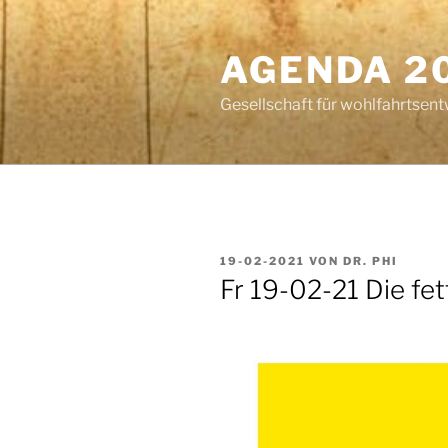
Zum
Inhalt
AGENDA 2
springen
Gesellschaft für wohlfahrtsent
VERÖFFENTLICHT
19-02-2021
VON
DR. PHI
AM
Fr 19-02-21 Die fet