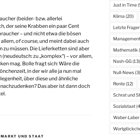
Just in Time
(
Klima
(20)
ucher (beider- bzw. allerlei
ich, der seine Krabben ein paar Cent
Letzte Frage
braucher – und nicht etwa die bösen
Managemen
 allem,
of course
, und meint dabei auch
n zu müssen. Die Lieferketten sind aber
Mathematik
(
n (neudeutsch: zu „komplex“) – vor allem,
Nash-GG
(13)
ken mag. Bolle fragt sich: Wäre die
chenzeit, in der wir alle ja nun mal
Null-News
(3
elegenheit, über diese und ähnliche
Rente
(12)
 nachzudenken? Das aber ist dann doch
el.
Schrat und S
Sozialstaat
(4
Waber-Laber
Wortglöckch
,
MARKT UND STAAT