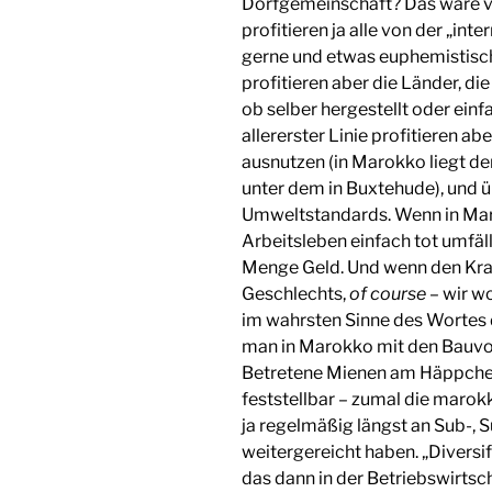
Dorfgemeinschaft? Das wäre ve
profitieren ja alle von der „int
gerne und etwas euphemistisch 
profitieren aber die Länder, di
ob selber hergestellt oder ein
allererster Linie profitieren a
ausnutzen (in Marokko liegt de
unter dem in Buxtehude), und üb
Umweltstandards. Wenn in Ma
Arbeitsleben einfach tot umfällt
Menge Geld. Und wenn den Krabb
Geschlechts,
of course
– wir wo
im wahrsten Sinne des Wortes d
man in Marokko mit den Bauvors
Betretene Mienen am Häppchen
feststellbar – zumal die maro
ja regelmäßig längst an Sub-
weitergereicht haben. „Diversi
das dann in der Betriebswirtsc