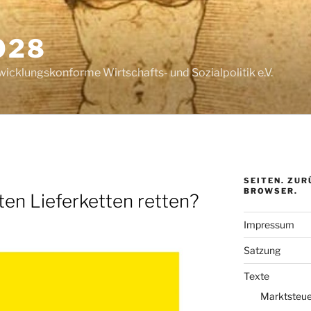
028
wicklungskonforme Wirtschafts- und Sozialpolitik e.V.
SEITEN. ZUR
BROWSER.
ten Lieferketten retten?
Impressum
Satzung
Texte
Marktsteue