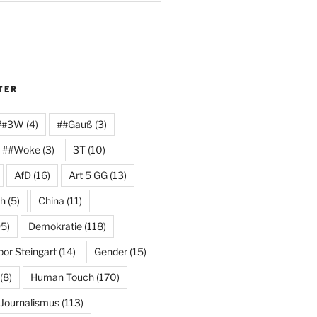
TER
##3W
(4)
##Gauß
(3)
##Woke
(3)
3T
(10)
AfD
(16)
Art 5 GG
(13)
ch
(5)
China
(11)
5)
Demokratie
(118)
or Steingart
(14)
Gender
(15)
(8)
Human Touch
(170)
Journalismus
(113)