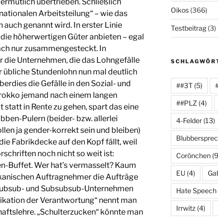
rmutlich übertrieben. Schließlich
Oikos
(366)
ernationalen Arbeitsteilung“ – wie das
auch genannt wird. In erster Linie
Testbeitrag
(3)
e die höherwertigen Güter anbieten – egal
fach nur zusammengesteckt. In
ber die Unternehmen, die das Lohngefälle
SCHLAGWÖR
r übliche Stundenlohn nun mal deutlich
erdies die Gefälle in den Sozial- und
##3T
(5)
rokko jemand nach einem langen
##PLZ
(4)
 statt in Rente zu gehen, spart das eine
en-Pulern (beider- bzw. allerlei
4-Felder
(13)
llen ja gender-korrekt sein und bleiben)
Blubberspre
ie Fabrikdecke auf den Kopf fällt, weil
chriften noch nicht so weit ist:
Corönchen
(9
-Buffet. Wer hat’s vermasselt? Kaum
EU
(4)
Gab
kkanischen Auftragnehmer die Aufträge
, Subsub- und Subsubsub-Unternehmen
Hate Speech
fikation der Verantwortung“ nennt man
Irrwitz
(4)
haftslehre. „Schulterzucken“ könnte man