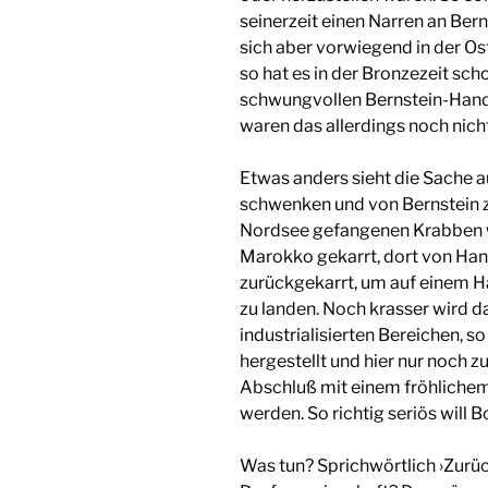
seinerzeit einen Narren an Bern
sich aber vorwiegend in der Os
so hat es in der Bronzezeit sc
schwungvollen Bernstein-Hand
waren das allerdings noch nicht
Etwas anders sieht die Sache a
schwenken und von Bernstein zu
Nordsee gefangenen Krabben w
Marokko gekarrt, dort von Han
zurückgekarrt, um auf einem Hä
zu landen. Noch krasser wird da
industrialisierten Bereichen, s
hergestellt und hier nur noc
Abschluß mit einem fröhlichem
werden. So richtig seriös will B
Was tun? Sprichwörtlich ›Zurück