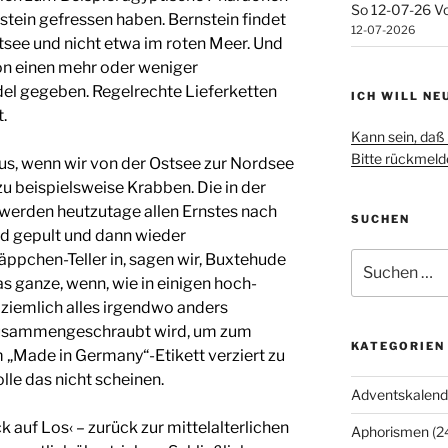
So 12-07-26 Vo
stein gefressen haben. Bernstein findet
12-07-2026
tsee und nicht etwa im roten Meer. Und
hon einen mehr oder weniger
el gegeben. Regelrechte Lieferketten
ICH WILL NE
.
Kann sein, daß 
Bitte rückmelde
us, wenn wir von der Ostsee zur Nordsee
 beispielsweise Krabben. Die in der
erden heutzutage allen Ernstes nach
SUCHEN
d gepult und dann wieder
ppchen-Teller in, sagen wir, Buxtehude
Suchen
nach:
s ganze, wenn, wie in einigen hoch-
o ziemlich alles irgendwo anders
h zusammengeschraubt wird, um zum
KATEGORIEN
 „Made in Germany“-Etikett verziert zu
olle das nicht scheinen.
Adventskalend
 auf Los‹ – zurück zur mittelalterlichen
Aphorismen
(2