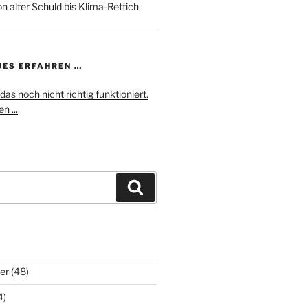
n alter Schuld bis Klima-Rettich
UES ERFAHREN …
das noch nicht richtig funktioniert.
n ...
Suchen
er
(48)
4)