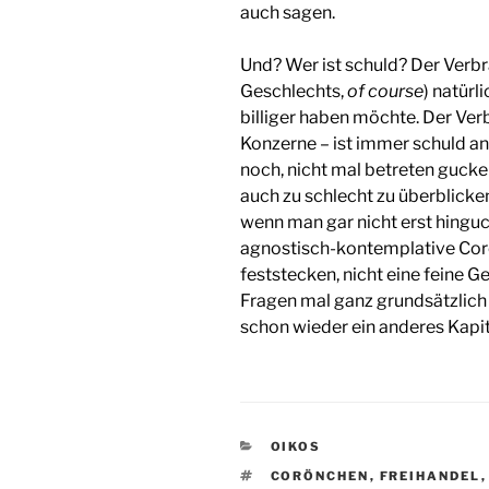
auch sagen.
Und? Wer ist schuld? Der Verbra
Geschlechts,
of course
) natürl
billiger haben möchte. Der Ver
Konzerne – ist immer schuld an
noch, nicht mal betreten gucke
auch zu schlecht zu überblicke
wenn man gar nicht erst hinguc
agnostisch-kontemplative Corön
feststecken, nicht eine feine G
Fragen mal ganz grundsätzlich
schon wieder ein anderes Kapit
KATEGORIEN
OIKOS
SCHLAGWÖRTER
CORÖNCHEN
,
FREIHANDEL