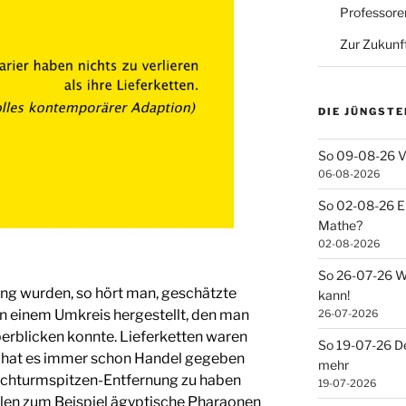
Professore
Zur Zukunf
DIE JÜNGSTE
So 09-08-26 V
06-08-2026
So 02-08-26 Ei
Mathe?
02-08-2026
So 26-07-26 Wa
lung wurden, so hört man, geschätzte
kann!
in einem Umkreis hergestellt, den man
26-07-2026
erblicken konnte. Lieferketten waren
So 19-07-26 De
 hat es immer schon Handel gegeben
mehr
Kirchturmspitzen-Entfernung zu haben
19-07-2026
llen zum Beispiel ägyptische Pharaonen