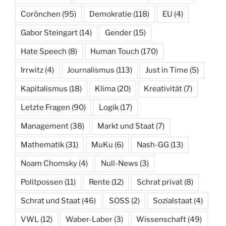
Corönchen
(95)
Demokratie
(118)
EU
(4)
Gabor Steingart
(14)
Gender
(15)
Hate Speech
(8)
Human Touch
(170)
Irrwitz
(4)
Journalismus
(113)
Just in Time
(5)
Kapitalismus
(18)
Klima
(20)
Kreativität
(7)
Letzte Fragen
(90)
Logik
(17)
Management
(38)
Markt und Staat
(7)
Mathematik
(31)
MuKu
(6)
Nash-GG
(13)
Noam Chomsky
(4)
Null-News
(3)
Politpossen
(11)
Rente
(12)
Schrat privat
(8)
Schrat und Staat
(46)
SOSS
(2)
Sozialstaat
(4)
VWL
(12)
Waber-Laber
(3)
Wissenschaft
(49)