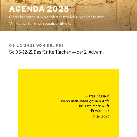
Zum
AGENDA 2028
Inhalt
Gesellschaft für wohlfahrtsentwicklungskonforme
springen
Wirtschafts- und Sozialpolitik e.V.
VERÖFFENTLICHT
05-12-2021
VON
DR. PHI
AM
So 05-12-21 Das fünfte Türchen — der 2. Advent …