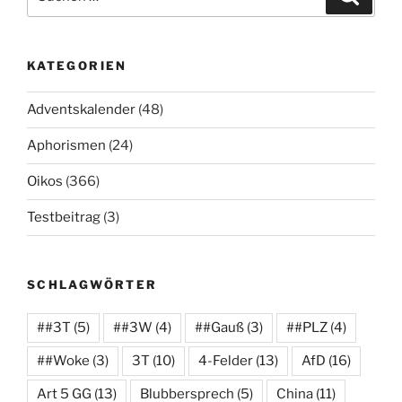
nach:
KATEGORIEN
Adventskalender
(48)
Aphorismen
(24)
Oikos
(366)
Testbeitrag
(3)
SCHLAGWÖRTER
##3T
(5)
##3W
(4)
##Gauß
(3)
##PLZ
(4)
##Woke
(3)
3T
(10)
4-Felder
(13)
AfD
(16)
Art 5 GG
(13)
Blubbersprech
(5)
China
(11)