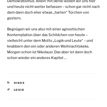
Demokratismus. Allein: mit derlei wollen wir uns hier
und heute
nicht
weiter befassen – schon gar nicht nach
dem dann doch eher etwas „harten“ Türchen von
gestern.
Begnügen wir uns also mit einer agnostischen
Kontemplation über das Schildchen von heute –
vielleicht unter dem Motto „Logik und Leute“ – und
knabbern den ein oder anderen Weihnachtskeks.
Morgen schon ist Nikolausi. Das aber ist dann doch
schon wieder ein anderes Kapitel …
KATEGORIEN
OIKOS
SCHLAGWÖRTER
LOGIK