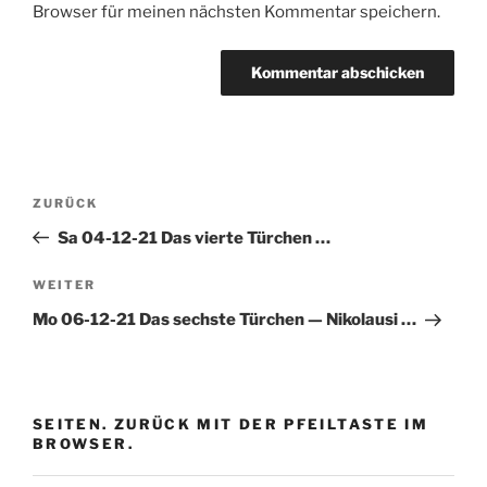
Browser für meinen nächsten Kommentar speichern.
Beitragsnavigation
Vorheriger
ZURÜCK
Beitrag
Sa 04-12-21 Das vierte Türchen …
Nächster
WEITER
Beitrag
Mo 06-12-21 Das sechste Türchen — Nikolausi …
SEITEN. ZURÜCK MIT DER PFEILTASTE IM
BROWSER.