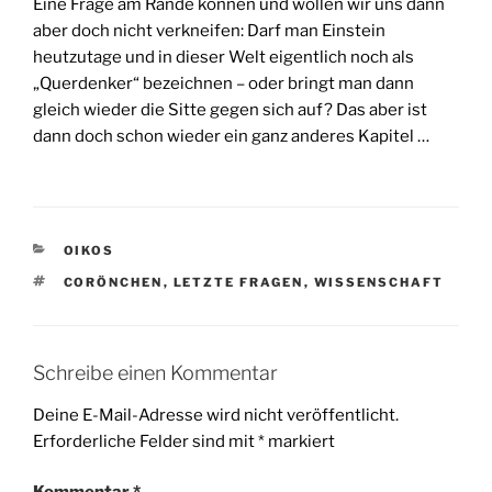
Eine Frage am Rande können und wollen wir uns dann
aber doch nicht verkneifen: Darf man Einstein
heutzutage und in dieser Welt eigentlich noch als
„Querdenker“ bezeichnen – oder bringt man dann
gleich wieder die Sitte gegen sich auf? Das aber ist
dann doch schon wieder ein ganz anderes Kapitel …
KATEGORIEN
OIKOS
SCHLAGWÖRTER
CORÖNCHEN
,
LETZTE FRAGEN
,
WISSENSCHAFT
Schreibe einen Kommentar
Deine E-Mail-Adresse wird nicht veröffentlicht.
Erforderliche Felder sind mit
*
markiert