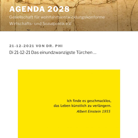
Zum
AGENDA 2028
Inhalt
Gesellschaft für wohlfahrtsentwicklungskonforme
springen
Wirtschafts- und Sozialpolitik e.V.
VERÖFFENTLICHT
21-12-2021
VON
DR. PHI
AM
Di 21-12-21 Das einundzwanzigste Türchen …