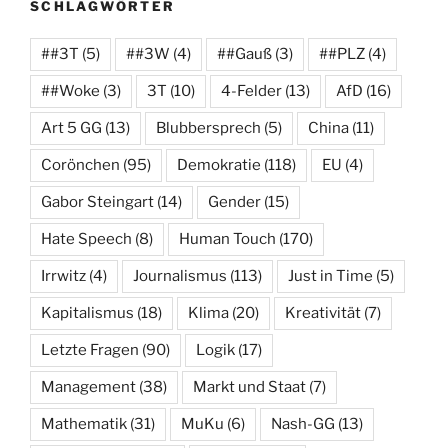
SCHLAGWÖRTER
##3T
(5)
##3W
(4)
##Gauß
(3)
##PLZ
(4)
##Woke
(3)
3T
(10)
4-Felder
(13)
AfD
(16)
Art 5 GG
(13)
Blubbersprech
(5)
China
(11)
Corönchen
(95)
Demokratie
(118)
EU
(4)
Gabor Steingart
(14)
Gender
(15)
Hate Speech
(8)
Human Touch
(170)
Irrwitz
(4)
Journalismus
(113)
Just in Time
(5)
Kapitalismus
(18)
Klima
(20)
Kreativität
(7)
Letzte Fragen
(90)
Logik
(17)
Management
(38)
Markt und Staat
(7)
Mathematik
(31)
MuKu
(6)
Nash-GG
(13)