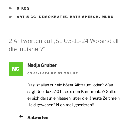
KATEGORIEN
OIKOS
SCHLAGWÖRTER
ART 5 GG
,
DEMOKRATIE
,
HATE SPEECH
,
MUKU
2 Antworten auf „So 03-11-24 Wo sind all
die Indianer?“
Nadja Gruber
03-11-2024 UM 07:50 UHR
Das ist alles nur ein böser Albtraum, oder? Was
sagt Udo dazu? Gibt es einen Kommentar? Sollte
er sich darauf einlassen, ist er die längste Zeit mein
Held gewesen? Nich mal ignorieren!!!
Antworten