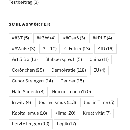
Testbeitrag
(3)
SCHLAGWÖRTER
##3T
(5)
##3W
(4)
##Gauß
(3)
##PLZ
(4)
##Woke
(3)
3T
(10)
4-Felder
(13)
AfD
(16)
Art 5 GG
(13)
Blubbersprech
(5)
China
(11)
Corönchen
(95)
Demokratie
(118)
EU
(4)
Gabor Steingart
(14)
Gender
(15)
Hate Speech
(8)
Human Touch
(170)
Irrwitz
(4)
Journalismus
(113)
Just in Time
(5)
Kapitalismus
(18)
Klima
(20)
Kreativität
(7)
Letzte Fragen
(90)
Logik
(17)