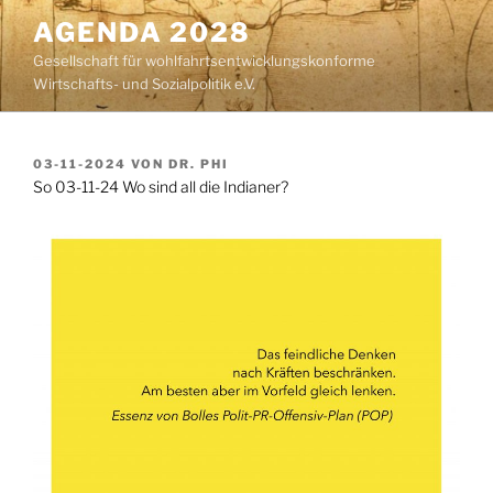
Zum
AGENDA 2028
Inhalt
Gesellschaft für wohlfahrtsentwicklungskonforme
springen
Wirtschafts- und Sozialpolitik e.V.
VERÖFFENTLICHT
03-11-2024
VON
DR. PHI
AM
So 03-11-24 Wo sind all die Indianer?