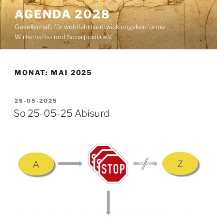
Zum
AGENDA 2028
Inhalt
Gesellschaft für wohlfahrtsentwicklungskonforme
springen
Wirtschafts- und Sozialpolitik e.V.
MONAT:
MAI 2025
VERÖFFENTLICHT
25-05-2025
AM
So 25-05-25 Abisurd