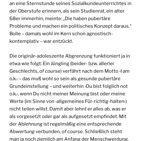
an eine Sternstunde seines Sozialkundeunterrichtes in
der Oberstufe erinnern, als sein Studienrat, ein alter
68er immerhin, meinte: „Die haben pubertäre
Probleme und machen ein politisches Konzept daraus.“
Bolle – damals wohl im Kern schon agnostisch-
kontemplativ – war entzückt.
Die originär-adoleszente Abgrenzung funktioniert ja in
etwa wie folgt: Ein Jüngling (beider- bzw. allerlei
Geschlechts,
of course
) verfährt nach dem Motto ›I am
o.k.‹ – das muß wohl so sein als gesunde pubertäre
Grundeinstellung – und weiterhin ›Du bist folglich not
o.k.‹, wenn Du nicht meiner Meinung bist oder meine
Werte (im Sinne von ›allgemeines Für-richtig-halten‹)
nicht teilen willst. Damit aber lehnt er alles ab, was er
als vorgesetzt oder gar als aufgesetzt empfindet. Mit
der Ab
lehnung
ist regelmäßig eine entsprechende
Ab
wertung
verbunden,
of course
. Schließlich steht
man ja noch ziemlich am Anfang der Menschwerdung.