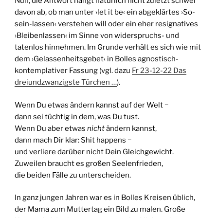
Nun, die Antwort hängt natürlich nicht zuletzt schwer
davon ab, ob man unter ›let it be‹ ein abgeklärtes ›So-
sein-lassen‹ verstehen will oder ein eher resignatives
›Bleibenlassen‹ im Sinne von widerspruchs- und
tatenlos hinnehmen. Im Grunde verhält es sich wie mit
dem ›Gelassenheitsgebet‹ in Bolles agnostisch-
kontemplativer Fassung (vgl. dazu
Fr 23-12-22 Das
dreiundzwanzigste Türchen …
).
Wenn Du etwas ändern kannst auf der Welt −
dann sei tüchtig in dem, was Du tust.
Wenn Du aber etwas
nicht
ändern kannst,
dann mach Dir klar: Shit happens −
und verliere darüber nicht Dein Gleichgewicht.
Zuweilen braucht es großen Seelenfrieden,
die beiden Fälle zu unterscheiden.
In ganz jungen Jahren war es in Bolles Kreisen üblich,
der Mama zum Muttertag ein Bild zu malen. Große