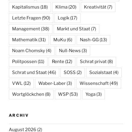
Kapitalismus
(18)
Klima
(20)
Kreativität
(7)
Letzte Fragen
(90)
Logik
(17)
Management
(38)
Markt und Staat
(7)
Mathematik
(31)
MuKu
(6)
Nash-GG
(13)
Noam Chomsky
(4)
Null-News
(3)
Politpossen
(11)
Rente
(12)
Schrat privat
(8)
Schrat und Staat
(46)
SOSS
(2)
Sozialstaat
(4)
VWL
(12)
Waber-Laber
(3)
Wissenschaft
(49)
Wortglöckchen
(8)
WSP
(53)
Yoga
(3)
ARCHIV
August 2026
(2)