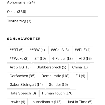
Aphorismen
(24)
Oikos
(366)
Testbeitrag
(3)
SCHLAGWÖRTER
##3T
(5)
##3W
(4)
##Gauß
(3)
##PLZ
(4)
##Woke
(3)
3T
(10)
4-Felder
(13)
AfD
(16)
Art 5 GG
(13)
Blubbersprech
(5)
China
(11)
Corönchen
(95)
Demokratie
(118)
EU
(4)
Gabor Steingart
(14)
Gender
(15)
Hate Speech
(8)
Human Touch
(170)
Irrwitz
(4)
Journalismus
(113)
Just in Time
(5)