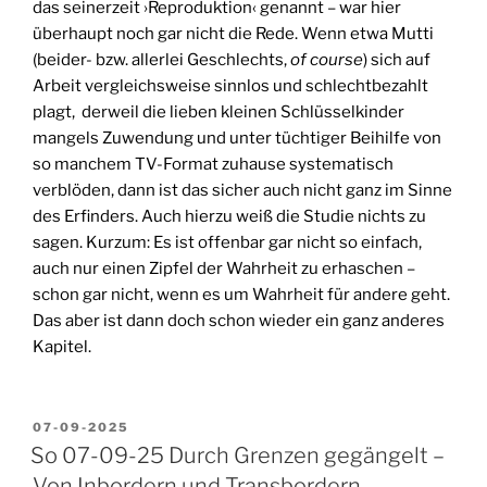
das seinerzeit ›Reproduktion‹ genannt – war hier
überhaupt noch gar nicht die Rede. Wenn etwa Mutti
(beider- bzw. allerlei Geschlechts,
of course
) sich auf
Arbeit vergleichsweise sinnlos und schlechtbezahlt
plagt, derweil die lieben kleinen Schlüsselkinder
mangels Zuwendung und unter tüchtiger Beihilfe von
so manchem TV-Format zuhause systematisch
verblöden, dann ist das sicher auch nicht ganz im Sinne
des Erfinders. Auch hierzu weiß die Studie nichts zu
sagen. Kurzum: Es ist offenbar gar nicht so einfach,
auch nur einen Zipfel der Wahrheit zu erhaschen –
schon gar nicht, wenn es um Wahrheit für andere geht.
Das aber ist dann doch schon wieder ein ganz anderes
Kapitel.
VERÖFFENTLICHT
07-09-2025
AM
So 07-09-25 Durch Grenzen gegängelt –
Von Inbordern und Transbordern