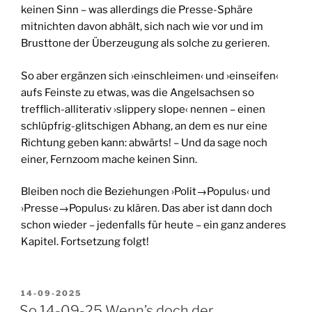
keinen Sinn – was allerdings die Presse-Sphäre
mitnichten davon abhält, sich nach wie vor und im
Brusttone der Überzeugung als solche zu gerieren.
So aber ergänzen sich ›einschleimen‹ und ›einseifen‹
aufs Feinste zu etwas, was die Angel­sachsen so
trefflich-alliterativ ›slippery slope‹ nennen – einen
schlüpfrig-glitschigen Abhang, an dem es nur eine
Richtung geben kann: abwärts! – Und da sage noch
einer, Fernzoom mache keinen Sinn.
Bleiben noch die Beziehungen ›Polit→Populus‹ und
›Presse→Populus‹ zu klären. Das aber ist dann doch
schon wieder – jedenfalls für heute – ein ganz anderes
Kapitel. Fortsetzung folgt!
VERÖFFENTLICHT
14-09-2025
AM
So 14-09-25 Wenn’s doch der