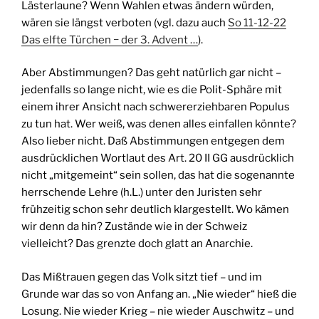
Lästerlaune? Wenn Wahlen etwas ändern würden,
wären sie längst verboten (vgl. dazu auch
So 11-12-22
Das elfte Türchen − der 3. Advent …
).
Aber Abstimmungen? Das geht natürlich gar nicht –
jedenfalls so lange nicht, wie es die Polit-Sphäre mit
einem ihrer Ansicht nach schwererziehbaren Populus
zu tun hat. Wer weiß, was denen alles einfallen könnte?
Also lieber nicht. Daß Abstimmungen entgegen dem
ausdrücklichen Wortlaut des Art. 20 II GG ausdrücklich
nicht „mitgemeint“ sein sollen, das hat die sogenannte
herrschende Lehre (h.L.) unter den Juristen sehr
frühzeitig schon sehr deutlich klargestellt. Wo kämen
wir denn da hin? Zustände wie in der Schweiz
vielleicht? Das grenzte doch glatt an Anarchie.
Das Mißtrauen gegen das Volk sitzt tief – und im
Grunde war das so von Anfang an. „Nie wieder“ hieß die
Losung. Nie wieder Krieg – nie wieder Auschwitz – und