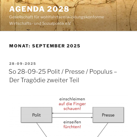
Zum
AGENDA 2028
Inhalt
Gesellschaft für wohlfahrtsentwicklungskonforme
springen
Wirtschafts- und Sozialpolitik e.V.
MONAT:
SEPTEMBER 2025
VERÖFFENTLICHT
28-09-2025
AM
So 28-09-25 Polit / Presse / Populus –
Der Tragödie zweiter Teil