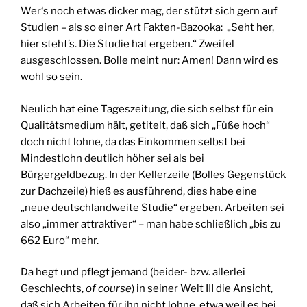
Wer‘s noch etwas dicker mag, der stützt sich gern auf
Studien – als so einer Art Fakten-Bazooka: „Seht her,
hier steht’s. Die Studie hat ergeben.“ Zweifel
ausgeschlossen. Bolle meint nur: Amen! Dann wird es
wohl so sein.
Neulich hat eine Tageszeitung, die sich selbst für ein
Qualitätsmedium hält, getitelt, daß sich „Füße hoch“
doch nicht lohne, da das Einkommen selbst bei
Mindestlohn deutlich höher sei als bei
Bürgergeldbezug. In der Kellerzeile (Bolles Gegenstück
zur Dachzeile) hieß es ausführend, dies habe eine
„neue deutschlandweite Studie“ ergeben. Arbeiten sei
also „immer attraktiver“ – man habe schließlich „bis zu
662 Euro“ mehr.
Da hegt und pflegt jemand (beider- bzw. allerlei
Geschlechts,
of course
) in seiner Welt III die Ansicht,
daß sich Arbeiten für ihn nicht lohne, etwa weil es bei