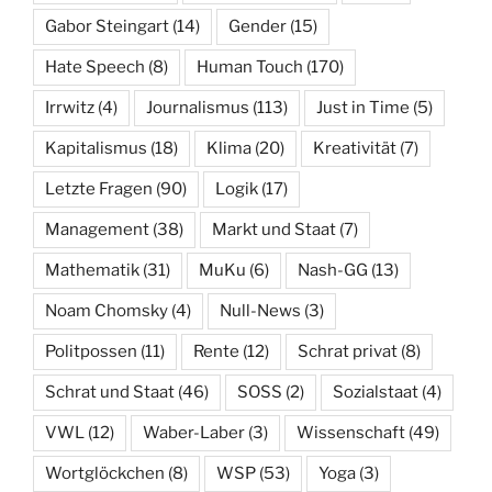
Gabor Steingart
(14)
Gender
(15)
Hate Speech
(8)
Human Touch
(170)
Irrwitz
(4)
Journalismus
(113)
Just in Time
(5)
Kapitalismus
(18)
Klima
(20)
Kreativität
(7)
Letzte Fragen
(90)
Logik
(17)
Management
(38)
Markt und Staat
(7)
Mathematik
(31)
MuKu
(6)
Nash-GG
(13)
Noam Chomsky
(4)
Null-News
(3)
Politpossen
(11)
Rente
(12)
Schrat privat
(8)
Schrat und Staat
(46)
SOSS
(2)
Sozialstaat
(4)
VWL
(12)
Waber-Laber
(3)
Wissenschaft
(49)
Wortglöckchen
(8)
WSP
(53)
Yoga
(3)