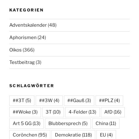
KATEGORIEN
Adventskalender
(48)
Aphorismen
(24)
Oikos
(366)
Testbeitrag
(3)
SCHLAGWÖRTER
##3T
(5)
##3W
(4)
##Gauß
(3)
##PLZ
(4)
##Woke
(3)
3T
(10)
4-Felder
(13)
AfD
(16)
Art 5 GG
(13)
Blubbersprech
(5)
China
(11)
Corönchen
(95)
Demokratie
(118)
EU
(4)