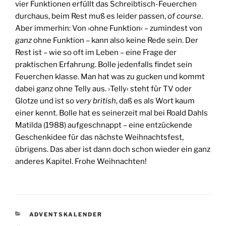
vier Funktionen erfüllt das Schreibtisch-Feuerchen
durchaus, beim Rest muß es leider passen,
of course
.
Aber immerhin: Von ›ohne Funktion‹ – zumindest von
ganz
ohne Funktion – kann also keine Rede sein. Der
Rest ist – wie so oft im Leben – eine Frage der
praktischen Erfahrung. Bolle jedenfalls findet sein
Feuerchen klasse. Man hat was zu gucken und kommt
dabei ganz ohne Telly aus. ›Telly‹ steht für TV oder
Glotze und ist so
very british
, daß es als Wort kaum
einer kennt. Bolle hat es seinerzeit mal bei Roald Dahls
Matilda (1988) aufgeschnappt – eine entzückende
Geschenkidee für das nächste Weihnachtsfest,
übrigens. Das aber ist dann doch schon wieder ein ganz
anderes Kapitel. Frohe Weihnachten!
KATEGORIEN
ADVENTSKALENDER