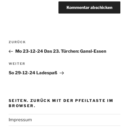
Beitragsnavigation
Vorheriger
ZURÜCK
Beitrag
Mo 23-12-24 Das 23. Türchen: Gansl-Essen
Nächster
WEITER
Beitrag
So 29-12-24 Ladespaß
SEITEN. ZURÜCK MIT DER PFEILTASTE IM
BROWSER.
Impressum