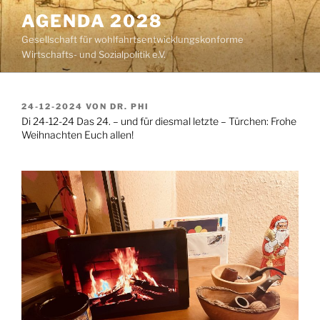
Zum
AGENDA 2028
Inhalt
Gesellschaft für wohlfahrtsentwicklungskonforme
springen
Wirtschafts- und Sozialpolitik e.V.
VERÖFFENTLICHT
24-12-2024
VON
DR. PHI
AM
Di 24-12-24 Das 24. – und für diesmal letzte – Türchen: Frohe
Weihnachten Euch allen!