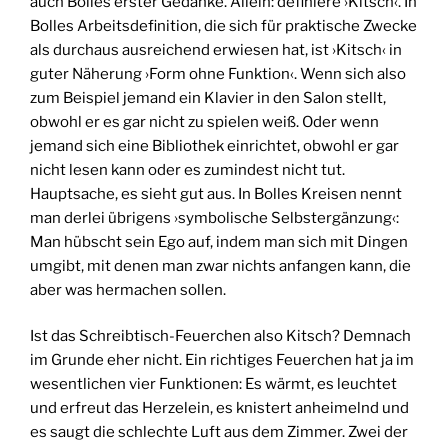
auch Bolles erster Gedanke. Allein: definiere ›Kitsch‹. In
Bolles Arbeitsdefinition, die sich für praktische Zwecke
als durchaus ausreichend erwiesen hat, ist ›Kitsch‹ in
guter Näherung ›Form ohne Funktion‹. Wenn sich also
zum Beispiel jemand ein Klavier in den Salon stellt,
obwohl er es gar nicht zu spielen weiß. Oder wenn
jemand sich eine Bibliothek einrichtet, obwohl er gar
nicht lesen kann oder es zumindest nicht tut.
Hauptsache, es sieht gut aus. In Bolles Kreisen nennt
man derlei übrigens ›symbolische Selbstergänzung‹:
Man hübscht sein Ego auf, indem man sich mit Dingen
umgibt, mit denen man zwar nichts anfangen kann, die
aber was hermachen sollen.
Ist das Schreibtisch-Feuerchen also Kitsch? Demnach
im Grunde eher nicht. Ein richtiges Feuerchen hat ja im
wesentlichen vier Funktionen: Es wärmt, es leuchtet
und erfreut das Herzelein, es knistert anheimelnd und
es saugt die schlechte Luft aus dem Zimmer. Zwei der