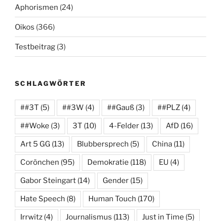
Aphorismen
(24)
Oikos
(366)
Testbeitrag
(3)
SCHLAGWÖRTER
##3T
(5)
##3W
(4)
##Gauß
(3)
##PLZ
(4)
##Woke
(3)
3T
(10)
4-Felder
(13)
AfD
(16)
Art 5 GG
(13)
Blubbersprech
(5)
China
(11)
Corönchen
(95)
Demokratie
(118)
EU
(4)
Gabor Steingart
(14)
Gender
(15)
Hate Speech
(8)
Human Touch
(170)
Irrwitz
(4)
Journalismus
(113)
Just in Time
(5)