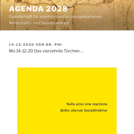
Zum
AGENDA 2028
Inhalt
Gesellschaft für wohlfahrtsentwicklungskonforme
springen
Wirtschafts- und Sozialpolitik e.V.
VERÖFFENTLICHT
14-12-2020
VON
DR. PHI
AM
Mo 14-12-20 Das vierzehnte Türchen …