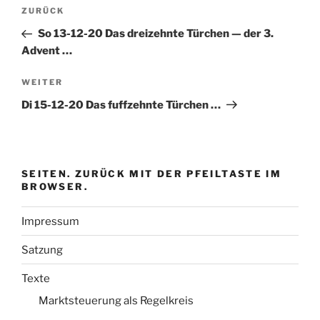
Beitragsnavigation
Vorheriger
ZURÜCK
Beitrag
So 13-12-20 Das dreizehnte Türchen — der 3.
Advent …
Nächster
WEITER
Beitrag
Di 15-12-20 Das fuffzehnte Türchen …
SEITEN. ZURÜCK MIT DER PFEILTASTE IM
BROWSER.
Impressum
Satzung
Texte
Marktsteuerung als Regelkreis