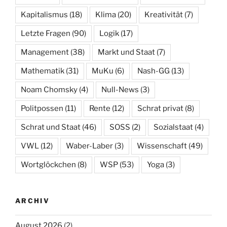
Kapitalismus
(18)
Klima
(20)
Kreativität
(7)
Letzte Fragen
(90)
Logik
(17)
Management
(38)
Markt und Staat
(7)
Mathematik
(31)
MuKu
(6)
Nash-GG
(13)
Noam Chomsky
(4)
Null-News
(3)
Politpossen
(11)
Rente
(12)
Schrat privat
(8)
Schrat und Staat
(46)
SOSS
(2)
Sozialstaat
(4)
VWL
(12)
Waber-Laber
(3)
Wissenschaft
(49)
Wortglöckchen
(8)
WSP
(53)
Yoga
(3)
ARCHIV
August 2026
(2)