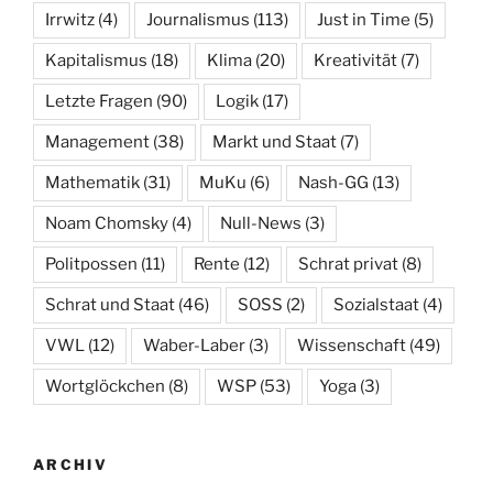
Irrwitz
(4)
Journalismus
(113)
Just in Time
(5)
Kapitalismus
(18)
Klima
(20)
Kreativität
(7)
Letzte Fragen
(90)
Logik
(17)
Management
(38)
Markt und Staat
(7)
Mathematik
(31)
MuKu
(6)
Nash-GG
(13)
Noam Chomsky
(4)
Null-News
(3)
Politpossen
(11)
Rente
(12)
Schrat privat
(8)
Schrat und Staat
(46)
SOSS
(2)
Sozialstaat
(4)
VWL
(12)
Waber-Laber
(3)
Wissenschaft
(49)
Wortglöckchen
(8)
WSP
(53)
Yoga
(3)
ARCHIV