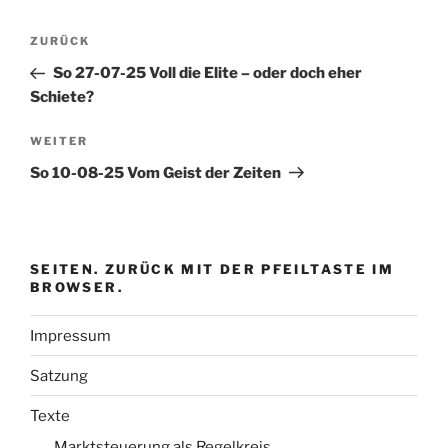
Beitragsnavigation
Vorheriger
ZURÜCK
Beitrag
So 27-07-25 Voll die Elite – oder doch eher
Schiete?
Nächster
WEITER
Beitrag
So 10-08-25 Vom Geist der Zeiten
SEITEN. ZURÜCK MIT DER PFEILTASTE IM
BROWSER.
Impressum
Satzung
Texte
Marktsteuerung als Regelkreis