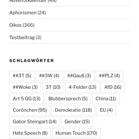
Adventskalender
(48)
Aphorismen
(24)
Oikos
(366)
Testbeitrag
(3)
SCHLAGWÖRTER
##3T
(5)
##3W
(4)
##Gauß
(3)
##PLZ
(4)
##Woke
(3)
3T
(10)
4-Felder
(13)
AfD
(16)
Art 5 GG
(13)
Blubbersprech
(5)
China
(11)
Corönchen
(95)
Demokratie
(118)
EU
(4)
Gabor Steingart
(14)
Gender
(15)
Hate Speech
(8)
Human Touch
(170)