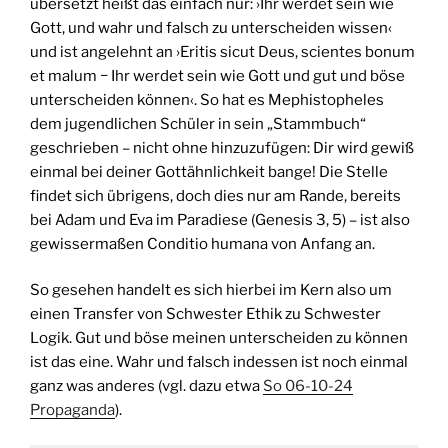
übersetzt heißt das einfach nur: ›Ihr werdet sein wie
Gott, und wahr und falsch zu unterscheiden wissen‹
und ist angelehnt an ›Eritis sicut Deus, scientes bonum
et malum − Ihr werdet sein wie Gott und gut und böse
unterscheiden können‹. So hat es Mephistopheles
dem jugendlichen Schüler in sein „Stammbuch“
geschrieben – nicht ohne hinzuzufügen: Dir wird gewiß
einmal bei deiner Gottähnlichkeit bange! Die Stelle
findet sich übrigens, doch dies nur am Rande, bereits
bei Adam und Eva im Paradiese (Genesis 3, 5) – ist also
gewissermaßen Conditio humana von Anfang an.
So gesehen handelt es sich hierbei im Kern also um
einen Transfer von Schwester Ethik zu Schwester
Logik. Gut und böse meinen unterscheiden zu können
ist das eine. Wahr und falsch indessen ist noch einmal
ganz was anderes (vgl. dazu etwa
So 06-10-24
Propaganda
).