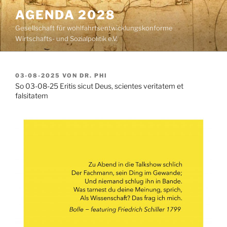
Zum
AGENDA 2028
Inhalt
Gesellschaft für wohlfahrtsentwicklungskonforme
springen
Wirtschafts- und Sozialpolitik e.V.
VERÖFFENTLICHT
03-08-2025
VON
DR. PHI
AM
So 03-08-25 Eritis sicut Deus, scientes veritatem et
falsitatem