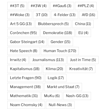
##3T
(5)
##3W
(4)
##Gauß
(3)
##PLZ
(4)
##Woke
(3)
3T
(10)
4-Felder
(13)
AfD
(16)
Art 5 GG
(13)
Blubbersprech
(5)
China
(11)
Corönchen
(95)
Demokratie
(118)
EU
(4)
Gabor Steingart
(14)
Gender
(15)
Hate Speech
(8)
Human Touch
(170)
Irrwitz
(4)
Journalismus
(113)
Just in Time
(5)
Kapitalismus
(18)
Klima
(20)
Kreativität
(7)
Letzte Fragen
(90)
Logik
(17)
Management
(38)
Markt und Staat
(7)
Mathematik
(31)
MuKu
(6)
Nash-GG
(13)
Noam Chomsky
(4)
Null-News
(3)