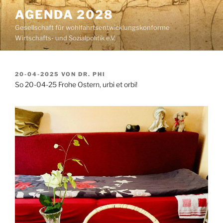
Zum
AGENDA 2028
Inhalt
Gesellschaft für wohlfahrtsentwicklungskonforme
springen
Wirtschafts- und Sozialpolitik e.V.
VERÖFFENTLICHT
20-04-2025
VON
DR. PHI
AM
So 20-04-25 Frohe Ostern, urbi et orbi!