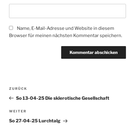
Name, E-Mail-Adresse und Website in diesem
Browser für meinen nächsten Kommentar speichern.
Beitragsnavigation
Vorheriger
ZURÜCK
Beitrag
So 13-04-25 Die sklerotische Gesellschaft
Nächster
WEITER
Beitrag
So 27-04-25 Lurchtalg