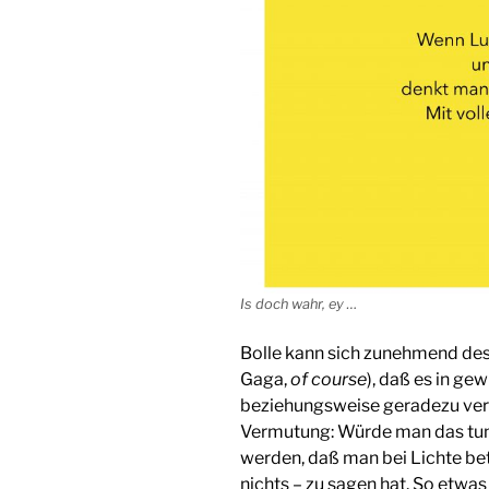
Is doch wahr, ey …
Bolle kann sich zunehmend des
Gaga,
of course
), daß es in ge
beziehungsweise geradezu verpö
Vermutung: Würde man das tun,
werden, daß man bei Lichte betr
nichts – zu sagen hat. So etwa