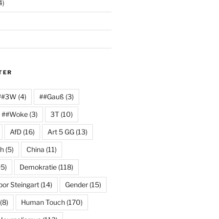
4)
TER
##3W
(4)
##Gauß
(3)
##Woke
(3)
3T
(10)
AfD
(16)
Art 5 GG
(13)
ch
(5)
China
(11)
5)
Demokratie
(118)
or Steingart
(14)
Gender
(15)
(8)
Human Touch
(170)