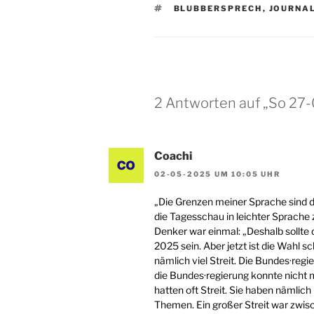
SCHLAGWÖRTER
BLUBBERSPRECH
,
JOURNA
2 Antworten auf „So 27-
Coachi
02-05-2025 UM 10:05 UHR
„Die Grenzen meiner Sprache sind di
die Tagesschau in leichter Sprache
Denker war einmal: „Deshalb sollt
2025 sein. Aber jetzt ist die Wahl s
nämlich viel Streit. Die Bundes·reg
die Bundes·regierung konnte nicht 
hatten oft Streit. Sie haben nämlic
Themen. Ein großer Streit war zwis