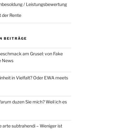
nbesoldung / Leistungsbewertung
t der Rente
N BEITRÄGE
eschmack am Grusel: von Fake
e News
nheit in Vielfalt? Oder EWA meets
rum duzen Sie mich? Weil ich es
 arte subtrahendi – Weniger ist