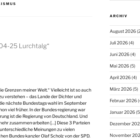
LISMUS
ARCHIV
August 2026
(2
Juli 2026
(4)
04-25 Lurchtalg“
Juni 2026
(4)
Mai 2026
(5)
April 2026
(4)
März 2026
(5)
e Grenzen meiner Welt.“ Vielleicht ist so auch
 zu verstehen – das Lande der Dichter und
Februar 2026
(
e die nächste Bundestags·wahl im September
chon viel früher. In der Bundes·regierung war
Januar 2026
(5
ierung ist die Regierung von Deutschland. Und
mehr zusammen·arbeiten […] Diese 3 Parteien
Dezember 202
h unterschiedliche Meinungen zu vielen
November 20
chen Bundes·kanzler Olaf Scholz von der SPD.