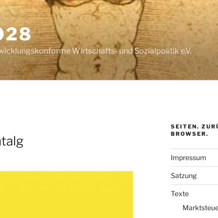
028
wicklungskonforme Wirtschafts- und Sozialpolitik e.V.
SEITEN. ZUR
BROWSER.
talg
Impressum
Satzung
Texte
Marktsteue