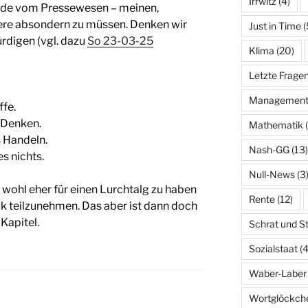
Irrwitz
(4)
unde vom Pressewesen – meinen,
dere absondern zu müssen. Denken wir
Just in Time
(
rdigen (vgl. dazu
So 23-03-25
Klima
(20)
Letzte Frage
Managemen
ffe.
s Denken.
Mathematik
(
s Handeln.
Nash-GG
(13)
s nichts.
Null-News
(3
wohl eher für einen Lurchtalg zu haben
Rente
(12)
k teilzunehmen. Das aber ist dann doch
Kapitel.
Schrat und S
Sozialstaat
(4
Waber-Laber
Wortglöckch