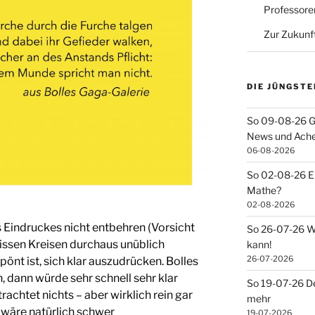
Professore
Zur Zukunf
DIE JÜNGSTE
So 09-08-26 G
News und Ach
06-08-2026
So 02-08-26 Ei
Mathe?
02-08-2026
 Eindruckes nicht entbehren (Vorsicht
So 26-07-26 Wa
wissen Kreisen durchaus unüblich
kann!
26-07-2026
nt ist, sich klar auszudrücken. Bolles
 dann würde sehr schnell sehr klar
So 19-07-26 De
achtet nichts – aber wirklich rein gar
mehr
s wäre natürlich schwer
19-07-2026