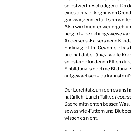
selbstwertbeschädigend. Da de
eines der vier kognitiven Grund
gar zwingend erfüllt sein wollen,
Also wird munter weitergeblub
hergibt – beziehungsweise gar v
Andersens ›Kaisers neue Kleider
Ending gibt. Im Gegenteil: Da
und hat dabei längst weite Kr
selbstempfundenen Eliten durc
Einbildung is ooch ne Bildung. 
aufgewachsen – da kannste nü
Der Lurchtalg, um den es uns he
natürlich ›Lunch Talk‹,
of cours
Sache mitnichten besser. Was, 
sowas wie ›Futtern und Blubbe
wissen es nicht.