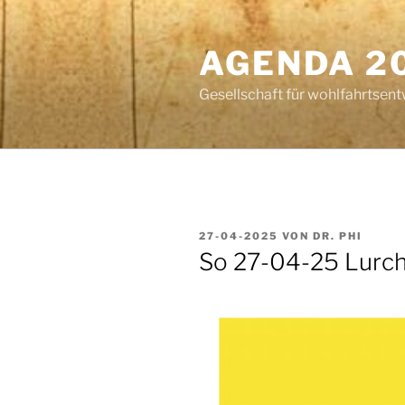
Zum
Inhalt
AGENDA 2
springen
Gesellschaft für wohlfahrtsent
VERÖFFENTLICHT
27-04-2025
VON
DR. PHI
AM
So 27-04-25 Lurch