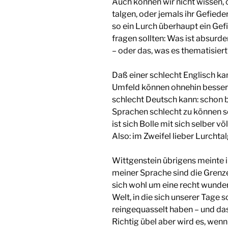
Auch können wir nicht wissen, 
talgen, oder jemals ihr Gefieder
so ein Lurch überhaupt ein Gef
fragen sollten: Was ist absur
– oder das, was es thematisiert
Daß einer schlecht Englisch ka
Umfeld können ohnehin besser 
schlecht Deutsch kann: schon b
Sprachen schlecht zu können sei 
ist sich Bolle mit sich selber vö
Also: im Zweifel lieber Lurchtal
Wittgenstein übrigens meinte i
meiner Sprache sind die Grenz
sich wohl um eine recht wunder
Welt, in die sich unserer Tage 
reingequasselt haben – und das
Richtig übel aber wird es, wenn