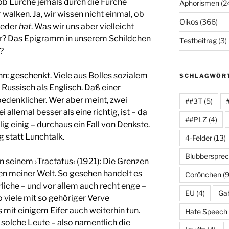
ob Lurche jemals durch die Furche
Aphorismen
(2
 walken. Ja, wir wissen nicht einmal, ob
Oikos
(366)
ieder
hat
. Was wir uns aber vielleicht
der? Das Epigramm in unserem Schildchen
Testbeitrag
(3)
?
nn: geschenkt. Viele aus Bolles sozialem
SCHLAGWÖR
Russisch als Englisch. Daß einer
edenklicher. Wer aber meint, zwei
##3T
(5)
allemal besser als eine richtig, ist – da
##PLZ
(4)
llig einig – durchaus ein Fall von Denkste.
g statt Lunchtalk.
4-Felder
(13)
Blubberspre
n seinem ›Tractatus‹ (1921): Die Grenzen
en meiner Welt. So gesehen handelt es
Corönchen
(9
liche – und vor allem auch recht enge –
EU
(4)
Gab
so viele mit so gehöriger Verve
 mit einigem Eifer auch weiterhin tun.
Hate Speech
 solche Leute – also namentlich die