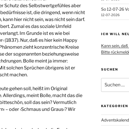
r Schutz des Selbstwertgefühles aber
So 12-07-26 Vo
bedürfnisse ist, die dringend, wenn nicht
12-07-2026
 kann hier nicht sein, was nicht sein darf.
bert. Zumal es das soziale Umfeld
erlangt. Im Grunde ist es wie bei
ICH WILL NE
‹ (1837). Nur, daß es hier kein Happy
Kann sein, daß 
s Phänomen zieht konzentrische Kreise
Bitte rückmelde
eise der sogenannten beziehungsweise
hdrungen. Bolle meint ja immer:
Mit solchen Sprüchen übrigens ist er
SUCHEN
scht machen.
Suchen
nach:
ute gehen soll, heißt im Original
e
. Allerdings, meint Bolle, macht das die
bitteschön, soll das sein? Vermutlich
KATEGORIEN
rn‹ – oder ›Schmaus und Graus‹? Wir
Adventskalend